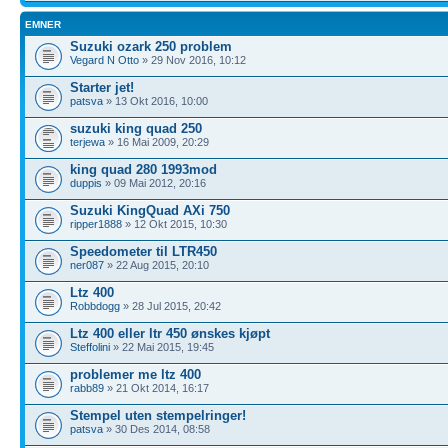
EMNER
Suzuki ozark 250 problem
Vegard N Otto
» 29 Nov 2016, 10:12
Starter jet!
patsva
» 13 Okt 2016, 10:00
suzuki king quad 250
terjewa
» 16 Mai 2009, 20:29
king quad 280 1993mod
duppis
» 09 Mai 2012, 20:16
Suzuki KingQuad AXi 750
ripper1888
» 12 Okt 2015, 10:30
Speedometer til LTR450
ner087
» 22 Aug 2015, 20:10
Ltz 400
Robbdogg
» 28 Jul 2015, 20:42
Ltz 400 eller ltr 450 ønskes kjøpt
Steffolini
» 22 Mai 2015, 19:45
problemer me ltz 400
rabb89
» 21 Okt 2014, 16:17
Stempel uten stempelringer!
patsva
» 30 Des 2014, 08:58