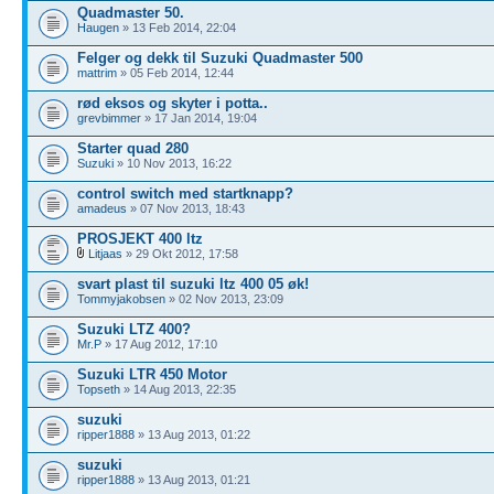
Quadmaster 50.
Haugen
» 13 Feb 2014, 22:04
Felger og dekk til Suzuki Quadmaster 500
mattrim
» 05 Feb 2014, 12:44
rød eksos og skyter i potta..
grevbimmer
» 17 Jan 2014, 19:04
Starter quad 280
Suzuki
» 10 Nov 2013, 16:22
control switch med startknapp?
amadeus
» 07 Nov 2013, 18:43
PROSJEKT 400 ltz
Litjaas
» 29 Okt 2012, 17:58
svart plast til suzuki ltz 400 05 øk!
Tommyjakobsen
» 02 Nov 2013, 23:09
Suzuki LTZ 400?
Mr.P
» 17 Aug 2012, 17:10
Suzuki LTR 450 Motor
Topseth
» 14 Aug 2013, 22:35
suzuki
ripper1888
» 13 Aug 2013, 01:22
suzuki
ripper1888
» 13 Aug 2013, 01:21