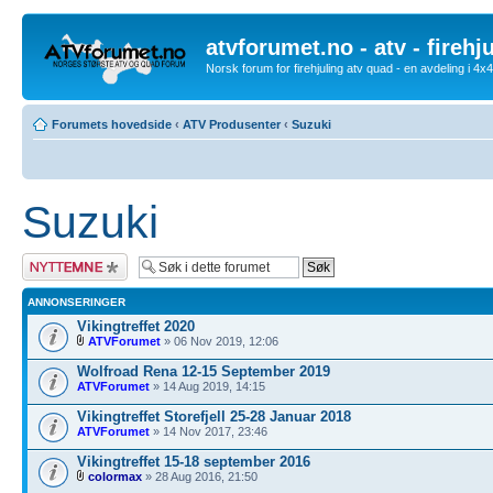
atvforumet.no - atv - firehj
Norsk forum for firehjuling atv quad - en avdeling i 4
Forumets hovedside
‹
ATV Produsenter
‹
Suzuki
Suzuki
Legg inn et nytt
emne
ANNONSERINGER
Vikingtreffet 2020
ATVForumet
» 06 Nov 2019, 12:06
Wolfroad Rena 12-15 September 2019
ATVForumet
» 14 Aug 2019, 14:15
Vikingtreffet Storefjell 25-28 Januar 2018
ATVForumet
» 14 Nov 2017, 23:46
Vikingtreffet 15-18 september 2016
colormax
» 28 Aug 2016, 21:50