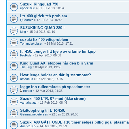
Suzuki Kingquad 750
ripper1888
» 31 Jul 2013, 20:34
Ltz 400 gir/clutch problem
Quadraiz
» 12 Jul 2013, 16:43
SUZUKIKING QUAD 280 !
king
» 15 Jul 2013, 01:10
suzuki ltz 400 vifteproblem
Tommyjakobsen
» 19 Mai 2013, 17:11
ltr 450, trenger litt hjelp av erfarne før kjøp
ProRide
» 12 Apr 2013, 09:38
King Quad AXi stopper når den blir varm
The Stig
» 09 Apr 2013, 19:55
Hvor lenge holder en dårlig startmotor?
amadeus
» 07 Apr 2013, 14:15
legge inn rulleomkrets på speedometer
trondc
» 12 Mar 2013, 21:36
Suzuki 450 LTR, 07 mod (ikke strøm)
yamaha atv
» 13 Feb 2013, 08:46
Skiltoppheng til LTR-450.
Geirmagnepetersen
» 22 Jan 2013, 20:50
Suzuki 400 GÅTT UNDER 10 timer selges billig pga. plassm
Anette1035
» 14 Des 2012, 21:59