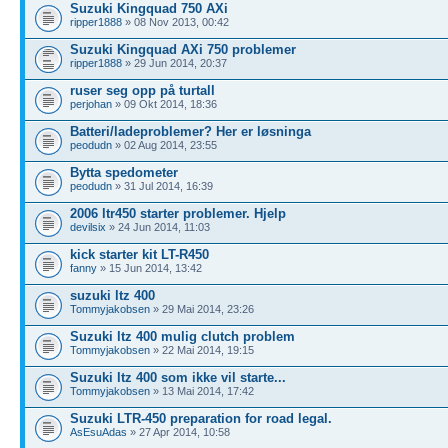
Suzuki Kingquad 750 AXi
ripper1888
» 08 Nov 2013, 00:42
Suzuki Kingquad AXi 750 problemer
ripper1888
» 29 Jun 2014, 20:37
ruser seg opp på turtall
perjohan
» 09 Okt 2014, 18:36
Batteri/ladeproblemer? Her er løsninga
peodudn
» 02 Aug 2014, 23:55
Bytta spedometer
peodudn
» 31 Jul 2014, 16:39
2006 ltr450 starter problemer. Hjelp
devilsix
» 24 Jun 2014, 11:03
kick starter kit LT-R450
fanny
» 15 Jun 2014, 13:42
suzuki ltz 400
Tommyjakobsen
» 29 Mai 2014, 23:26
Suzuki ltz 400 mulig clutch problem
Tommyjakobsen
» 22 Mai 2014, 19:15
Suzuki ltz 400 som ikke vil starte...
Tommyjakobsen
» 13 Mai 2014, 17:42
Suzuki LTR-450 preparation for road legal.
AsEsuAdas
» 27 Apr 2014, 10:58