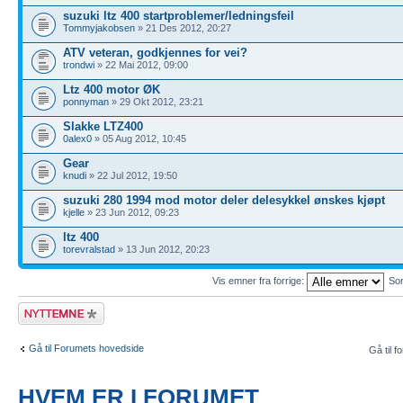
suzuki ltz 400 startproblemer/ledningsfeil
Tommyjakobsen
» 21 Des 2012, 20:27
ATV veteran, godkjennes for vei?
trondwi
» 22 Mai 2012, 09:00
Ltz 400 motor ØK
ponnyman
» 29 Okt 2012, 23:21
Slakke LTZ400
0alex0
» 05 Aug 2012, 10:45
Gear
knudi
» 22 Jul 2012, 19:50
suzuki 280 1994 mod motor deler delesykkel ønskes kjøpt
kjelle
» 23 Jun 2012, 09:23
ltz 400
torevralstad
» 13 Jun 2012, 20:23
Vis emner fra forrige:
Sor
Legg inn et nytt
emne
Gå til Forumets hovedside
Gå til f
HVEM ER I FORUMET