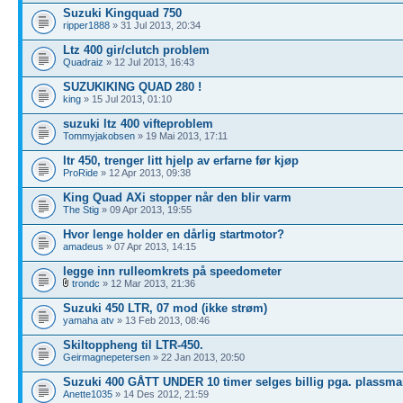
Suzuki Kingquad 750
ripper1888
» 31 Jul 2013, 20:34
Ltz 400 gir/clutch problem
Quadraiz
» 12 Jul 2013, 16:43
SUZUKIKING QUAD 280 !
king
» 15 Jul 2013, 01:10
suzuki ltz 400 vifteproblem
Tommyjakobsen
» 19 Mai 2013, 17:11
ltr 450, trenger litt hjelp av erfarne før kjøp
ProRide
» 12 Apr 2013, 09:38
King Quad AXi stopper når den blir varm
The Stig
» 09 Apr 2013, 19:55
Hvor lenge holder en dårlig startmotor?
amadeus
» 07 Apr 2013, 14:15
legge inn rulleomkrets på speedometer
trondc
» 12 Mar 2013, 21:36
Suzuki 450 LTR, 07 mod (ikke strøm)
yamaha atv
» 13 Feb 2013, 08:46
Skiltoppheng til LTR-450.
Geirmagnepetersen
» 22 Jan 2013, 20:50
Suzuki 400 GÅTT UNDER 10 timer selges billig pga. plassm
Anette1035
» 14 Des 2012, 21:59