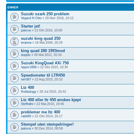
EMNER
Suzuki ozark 250 problem
Vegard N Otto
» 29 Nov 2016, 10:12
Starter jet!
patsva
» 13 Okt 2016, 10:00
suzuki king quad 250
terjewa
» 16 Mai 2009, 20:29
king quad 280 1993mod
duppis
» 09 Mai 2012, 20:16
Suzuki KingQuad AXi 750
ripper1888
» 12 Okt 2015, 10:30
Speedometer til LTR450
ner087
» 22 Aug 2015, 20:10
Ltz 400
Robbdogg
» 28 Jul 2015, 20:42
Ltz 400 eller ltr 450 ønskes kjøpt
Steffolini
» 22 Mai 2015, 19:45
problemer me ltz 400
rabb89
» 21 Okt 2014, 16:17
Stempel uten stempelringer!
patsva
» 30 Des 2014, 08:58