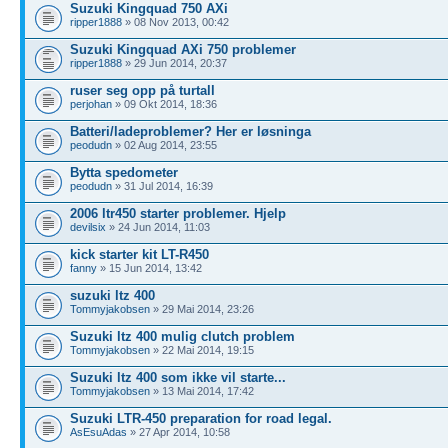
Suzuki Kingquad 750 AXi
ripper1888
» 08 Nov 2013, 00:42
Suzuki Kingquad AXi 750 problemer
ripper1888
» 29 Jun 2014, 20:37
ruser seg opp på turtall
perjohan
» 09 Okt 2014, 18:36
Batteri/ladeproblemer? Her er løsninga
peodudn
» 02 Aug 2014, 23:55
Bytta spedometer
peodudn
» 31 Jul 2014, 16:39
2006 ltr450 starter problemer. Hjelp
devilsix
» 24 Jun 2014, 11:03
kick starter kit LT-R450
fanny
» 15 Jun 2014, 13:42
suzuki ltz 400
Tommyjakobsen
» 29 Mai 2014, 23:26
Suzuki ltz 400 mulig clutch problem
Tommyjakobsen
» 22 Mai 2014, 19:15
Suzuki ltz 400 som ikke vil starte...
Tommyjakobsen
» 13 Mai 2014, 17:42
Suzuki LTR-450 preparation for road legal.
AsEsuAdas
» 27 Apr 2014, 10:58