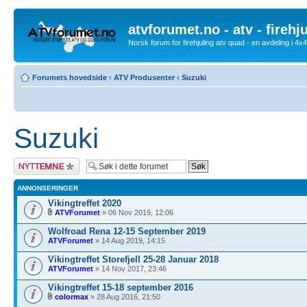
atvforumet.no - atv - firehj
Norsk forum for firehjuling atv quad - en avdeling i 4
Forumets hovedside
‹
ATV Produsenter
‹
Suzuki
Suzuki
Legg inn et nytt
emne
ANNONSERINGER
Vikingtreffet 2020
ATVForumet
» 06 Nov 2019, 12:06
Wolfroad Rena 12-15 September 2019
ATVForumet
» 14 Aug 2019, 14:15
Vikingtreffet Storefjell 25-28 Januar 2018
ATVForumet
» 14 Nov 2017, 23:46
Vikingtreffet 15-18 september 2016
colormax
» 28 Aug 2016, 21:50