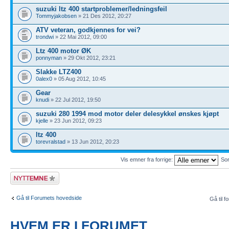
suzuki ltz 400 startproblemer/ledningsfeil
Tommyjakobsen
» 21 Des 2012, 20:27
ATV veteran, godkjennes for vei?
trondwi
» 22 Mai 2012, 09:00
Ltz 400 motor ØK
ponnyman
» 29 Okt 2012, 23:21
Slakke LTZ400
0alex0
» 05 Aug 2012, 10:45
Gear
knudi
» 22 Jul 2012, 19:50
suzuki 280 1994 mod motor deler delesykkel ønskes kjøpt
kjelle
» 23 Jun 2012, 09:23
ltz 400
torevralstad
» 13 Jun 2012, 20:23
Vis emner fra forrige:
Sor
Legg inn et nytt
emne
Gå til Forumets hovedside
Gå til f
HVEM ER I FORUMET