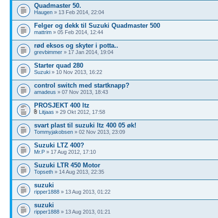
Quadmaster 50.
Haugen
» 13 Feb 2014, 22:04
Felger og dekk til Suzuki Quadmaster 500
mattrim
» 05 Feb 2014, 12:44
rød eksos og skyter i potta..
grevbimmer
» 17 Jan 2014, 19:04
Starter quad 280
Suzuki
» 10 Nov 2013, 16:22
control switch med startknapp?
amadeus
» 07 Nov 2013, 18:43
PROSJEKT 400 ltz
Litjaas
» 29 Okt 2012, 17:58
svart plast til suzuki ltz 400 05 øk!
Tommyjakobsen
» 02 Nov 2013, 23:09
Suzuki LTZ 400?
Mr.P
» 17 Aug 2012, 17:10
Suzuki LTR 450 Motor
Topseth
» 14 Aug 2013, 22:35
suzuki
ripper1888
» 13 Aug 2013, 01:22
suzuki
ripper1888
» 13 Aug 2013, 01:21