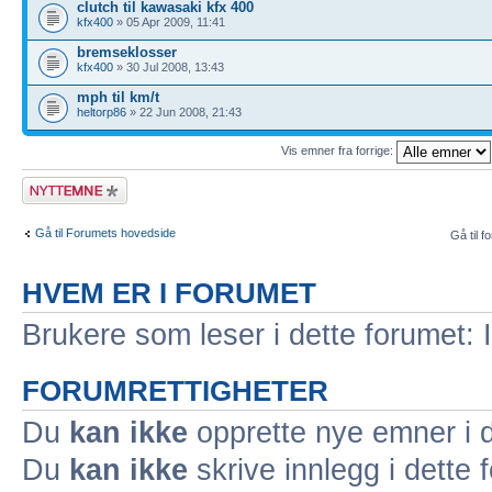
clutch til kawasaki kfx 400
kfx400
» 05 Apr 2009, 11:41
bremseklosser
kfx400
» 30 Jul 2008, 13:43
mph til km/t
heltorp86
» 22 Jun 2008, 21:43
Vis emner fra forrige:
Legg inn et nytt
emne
Gå til Forumets hovedside
Gå til f
HVEM ER I FORUMET
Brukere som leser i dette forumet: 
FORUMRETTIGHETER
Du
kan ikke
opprette nye emner i d
Du
kan ikke
skrive innlegg i dette 