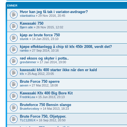
EMNER
Hvor kan jeg få tak i variator-avdrager?
stianbakka
» 29 Nov 2016, 20:45
Kawasaki 750
Bjørn atle
» 26 Nov 2015, 12:02
kjøp av brute force 750
sturek
» 14 Jan 2015, 23:10
kjøpe effektanlegg å chip til kfx 450r 2008, verdt det?
rambo
» 27 Sep 2014, 10:16
rød eksos og skyter i potta..
grevbimmer
» 17 Jan 2014, 19:00
kawasaki kfx 400 starter ikke når den er kald
kfx
» 25 Aug 2012, 23:05
Brute Force 750 sperre
aeven
» 27 Mai 2012, 18:08
Kawasaki Kfx 400 Big Bore Kit
FredrikLea
» 15 Jun 2013, 23:13
Bruteforce 750 Bensin slange
Bruteforceboy
» 14 Mai 2013, 18:23
Brute Force 750, Oljetyper.
TLC120GX
» 16 Sep 2012, 20:50