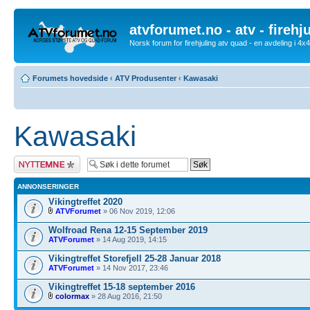
atvforumet.no - atv - firehj
Norsk forum for firehjuling atv quad - en avdeling i 4
Forumets hovedside
‹
ATV Produsenter
‹
Kawasaki
Kawasaki
Legg inn et nytt
emne
ANNONSERINGER
Vikingtreffet 2020
ATVForumet
» 06 Nov 2019, 12:06
Wolfroad Rena 12-15 September 2019
ATVForumet
» 14 Aug 2019, 14:15
Vikingtreffet Storefjell 25-28 Januar 2018
ATVForumet
» 14 Nov 2017, 23:46
Vikingtreffet 15-18 september 2016
colormax
» 28 Aug 2016, 21:50