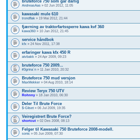
bruteforce 750 som går dårlig
AndreasAas
» 02 Jun 2012, 11:05
kawasaki mule 610
trondflak
» 19 Mai 2012, 21:44
fjærning av traktorfartssperre kawa kvf 360
kawa360
» 10 Jan 2012, 21:45
service håndbok
kfx
» 24 Nov 2011, 17:38
erfaringer kawa kfx 450 R
atvbakk
» 24 Apr 2009, 09:23
bruteforce 750 2009...
#3grina`n
» 11 Jan 2010, 20:32
Bruteforce 750 mud versjon
MaxMekker
» 04 Aug 2010, 18:14
Review Teryx 750 UTV
Rohnny
» 18 Jan 2010, 06:30
Deler Til Brute Force
$-Gliset
» 06 Jul 2009, 19:35
Veiregistrert Brute Force?
shortcut
» 02 Des 2008, 08:13
Felger til Kawasaki 750 Bruteforce 2008-modell.
sonic
» 05 Jun 2009, 07:30