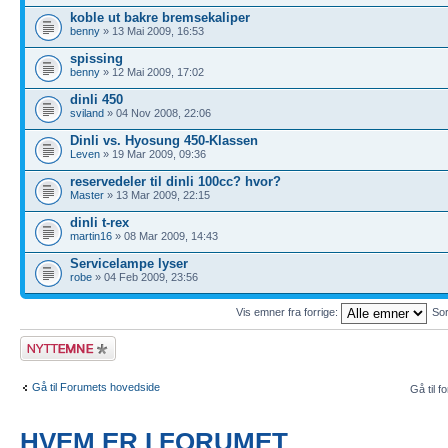
koble ut bakre bremsekaliper
benny
» 13 Mai 2009, 16:53
spissing
benny
» 12 Mai 2009, 17:02
dinli 450
sviland
» 04 Nov 2008, 22:06
Dinli vs. Hyosung 450-Klassen
Leven
» 19 Mar 2009, 09:36
reservedeler til dinli 100cc? hvor?
Master
» 13 Mar 2009, 22:15
dinli t-rex
martin16
» 08 Mar 2009, 14:43
Servicelampe lyser
robe
» 04 Feb 2009, 23:56
Vis emner fra forrige:
Sor
Legg inn et nytt
emne
Gå til Forumets hovedside
Gå til f
HVEM ER I FORUMET