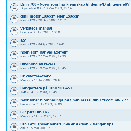
Dinli 700 - Noen som har kjennskap til denne/Dinli generelt?
Supernils2008
» 10 Mar 2009, 12:14
dinli motor 100ccm eller 150ccm
torivar123
» 28 Des 2009, 12:32
verksteds manual
benny
» 06 Jun 2010, 16:50
atv
torivar123
» 04 Apr 2010, 14:41
noen som har variatorreim
torivar123
» 27 Mar 2010, 12:33
utkobling av revers
torivar123
» 13 Mar 2010, 18:45
DrivstoffmÃ¥ler?
Master
» 16 Jun 2009, 20:40
Hengerfeste på Dinli 901 450
JuB
» 04 Jan 2010, 13:49
hvor sitter blomberinga pÃ¥ min masai dinli 50ccm atv ???
hackerz
» 09 Jul 2009, 02:03
Gir pÃ¥ Dinli'n?
Master
» 11 Jun 2009, 17:17
Dinli 450 spiser batteri. hva er Ã¥rsak ? trenger tips
ehe
» 15 Mai 2009, 21:03