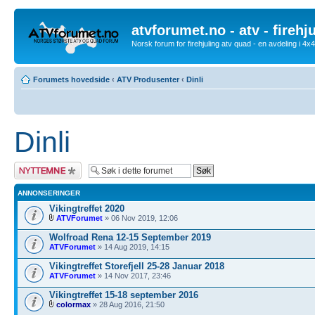
atvforumet.no - atv - firehj
Norsk forum for firehjuling atv quad - en avdeling i 4
Forumets hovedside
‹
ATV Produsenter
‹
Dinli
Dinli
Legg inn et nytt
emne
ANNONSERINGER
Vikingtreffet 2020
ATVForumet
» 06 Nov 2019, 12:06
Wolfroad Rena 12-15 September 2019
ATVForumet
» 14 Aug 2019, 14:15
Vikingtreffet Storefjell 25-28 Januar 2018
ATVForumet
» 14 Nov 2017, 23:46
Vikingtreffet 15-18 september 2016
colormax
» 28 Aug 2016, 21:50