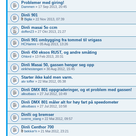
Problemer med giring!
Dammen
» 17 Sep 2013, 20:45
Dinli 901
Biglia
» 22 Nov 2013, 07:39
Dinli masai 5o ccm
doffen23
» 27 Okt 2013, 21:27
Dinli 901 ombygging fra tommel til vrigass
HCHamre
» 05 Aug 2013, 13:26
Dinli 450 eksos RUST, og andre småting
Ohlord
» 13 Feb 2013, 20:31
Dinli Masai 50, gassen henger seg opp
eirikhestengen
» 30 Aug 2012, 15:45
Starter ikke kald men varm.
atv toffer
» 22 Mai 2012, 05:38
Dinli DMX 801 oppgraderinger, og et problem med gassen!
alloutbass
» 27 Jul 2012, 10:49
Dinli DMX 801 måler alt for høy fart på speedometer
alloutbass
» 27 Jul 2012, 10:58
Dinlli og bremser
sverre_stang
» 22 Mai 2012, 09:57
Dinli Centhor 700
bekker'n
» 21 Mai 2012, 23:21