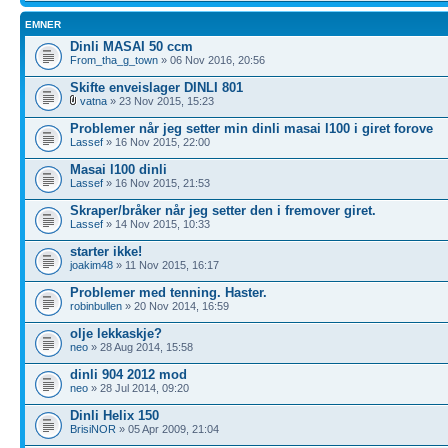
EMNER
Dinli MASAI 50 ccm
From_tha_g_town
» 06 Nov 2016, 20:56
Skifte enveislager DINLI 801
vatna
» 23 Nov 2015, 15:23
Problemer når jeg setter min dinli masai l100 i giret forove
Lassef
» 16 Nov 2015, 22:00
Masai l100 dinli
Lassef
» 16 Nov 2015, 21:53
Skraper/bråker når jeg setter den i fremover giret.
Lassef
» 14 Nov 2015, 10:33
starter ikke!
joakim48
» 11 Nov 2015, 16:17
Problemer med tenning. Haster.
robinbullen
» 20 Nov 2014, 16:59
olje lekkaskje?
neo
» 28 Aug 2014, 15:58
dinli 904 2012 mod
neo
» 28 Jul 2014, 09:20
Dinli Helix 150
BrisiNOR
» 05 Apr 2009, 21:04