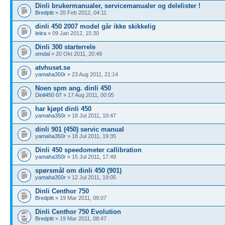
Dinli brukermanualer, servicemanualer og delelister !
Bredpitt
» 20 Feb 2012, 04:11
dinli 450 2007 model går ikke skikkelig
leiira
» 09 Jan 2012, 15:30
Dinli 300 starterrele
omdal
» 20 Okt 2011, 20:49
atvhuset.se
yamaha350r
» 23 Aug 2011, 21:14
Noen spm ang. dinli 450
Dinli450 07
» 17 Aug 2011, 00:05
har kjøpt dinli 450
yamaha350r
» 18 Jul 2011, 10:47
dinli 901 (450) servic manual
yamaha350r
» 18 Jul 2011, 19:35
Dinli 450 speedometer callibration
yamaha350r
» 15 Jul 2011, 17:49
spørsmål om dinli 450 (901)
yamaha350r
» 12 Jul 2011, 19:05
Dinli Centhor 750
Bredpitt
» 19 Mar 2011, 09:07
Dinli Centhor 750 Evolution
Bredpitt
» 19 Mar 2011, 08:47