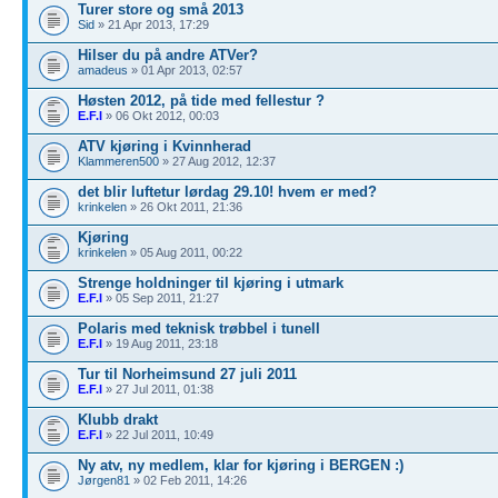
Turer store og små 2013
Sid
» 21 Apr 2013, 17:29
Hilser du på andre ATVer?
amadeus
» 01 Apr 2013, 02:57
Høsten 2012, på tide med fellestur ?
E.F.I
» 06 Okt 2012, 00:03
ATV kjøring i Kvinnherad
Klammeren500
» 27 Aug 2012, 12:37
det blir luftetur lørdag 29.10! hvem er med?
krinkelen
» 26 Okt 2011, 21:36
Kjøring
krinkelen
» 05 Aug 2011, 00:22
Strenge holdninger til kjøring i utmark
E.F.I
» 05 Sep 2011, 21:27
Polaris med teknisk trøbbel i tunell
E.F.I
» 19 Aug 2011, 23:18
Tur til Norheimsund 27 juli 2011
E.F.I
» 27 Jul 2011, 01:38
Klubb drakt
E.F.I
» 22 Jul 2011, 10:49
Ny atv, ny medlem, klar for kjøring i BERGEN :)
Jørgen81
» 02 Feb 2011, 14:26