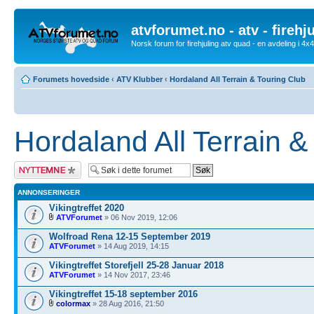
atvforumet.no - atv - firehj
Norsk forum for firehjuling atv quad - en avdeling i 4
Forumets hovedside
‹
ATV Klubber
‹
Hordaland All Terrain & Touring Club
Hordaland All Terrain &
Legg inn et nytt
emne
ANNONSERINGER
Vikingtreffet 2020
ATVForumet
» 06 Nov 2019, 12:06
Wolfroad Rena 12-15 September 2019
ATVForumet
» 14 Aug 2019, 14:15
Vikingtreffet Storefjell 25-28 Januar 2018
ATVForumet
» 14 Nov 2017, 23:46
Vikingtreffet 15-18 september 2016
colormax
» 28 Aug 2016, 21:50