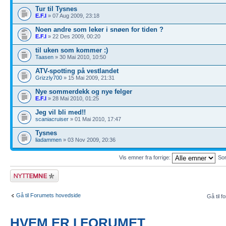
Tur til Tysnes
E.F.I
» 07 Aug 2009, 23:18
Noen andre som leker i snøen for tiden ?
E.F.I
» 22 Des 2009, 00:20
til uken som kommer :)
Taasen
» 30 Mai 2010, 10:50
ATV-spotting på vestlandet
Grizzly700
» 15 Mai 2009, 21:31
Nye sommerdekk og nye felger
E.F.I
» 28 Mai 2010, 01:25
Jeg vil bli med!!
scaniacruiser
» 01 Mai 2010, 17:47
Tysnes
liadammen
» 03 Nov 2009, 20:36
Vis emner fra forrige:
Sor
Legg inn et nytt
emne
Gå til Forumets hovedside
Gå til f
HVEM ER I FORUMET