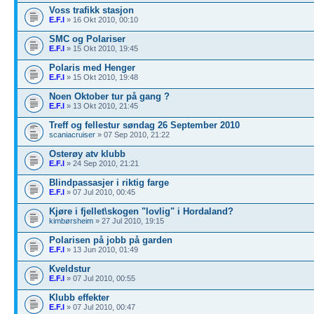
Voss trafikk stasjon
E.F.I
» 16 Okt 2010, 00:10
SMC og Polariser
E.F.I
» 15 Okt 2010, 19:45
Polaris med Henger
E.F.I
» 15 Okt 2010, 19:48
Noen Oktober tur på gang ?
E.F.I
» 13 Okt 2010, 21:45
Treff og fellestur søndag 26 September 2010
scaniacruiser
» 07 Sep 2010, 21:22
Osterøy atv klubb
E.F.I
» 24 Sep 2010, 21:21
Blindpassasjer i riktig farge
E.F.I
» 07 Jul 2010, 00:45
Kjøre i fjellet\skogen "lovlig" i Hordaland?
kimbørsheim
» 27 Jul 2010, 19:15
Polarisen på jobb på garden
E.F.I
» 13 Jun 2010, 01:49
Kveldstur
E.F.I
» 07 Jul 2010, 00:55
Klubb effekter
E.F.I
» 07 Jul 2010, 00:47