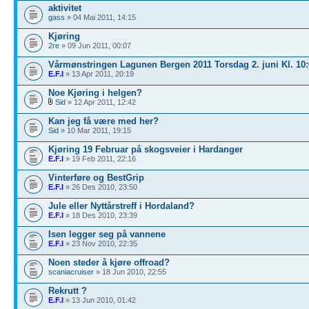
aktivitet
gass
» 04 Mai 2011, 14:15
Kjøring
2re
» 09 Jun 2011, 00:07
Vårmønstringen Lagunen Bergen 2011 Torsdag 2. juni Kl. 10:
E.F.I
» 13 Apr 2011, 20:19
Noe Kjøring i helgen?
Sid
» 12 Apr 2011, 12:42
Kan jeg få være med her?
Sid
» 10 Mar 2011, 19:15
Kjøring 19 Februar på skogsveier i Hardanger
E.F.I
» 19 Feb 2011, 22:16
Vinterføre og BestGrip
E.F.I
» 26 Des 2010, 23:50
Jule eller Nyttårstreff i Hordaland?
E.F.I
» 18 Des 2010, 23:39
Isen legger seg på vannene
E.F.I
» 23 Nov 2010, 22:35
Noen steder å kjøre offroad?
scaniacruiser
» 18 Jun 2010, 22:55
Rekrutt ?
E.F.I
» 13 Jun 2010, 01:42