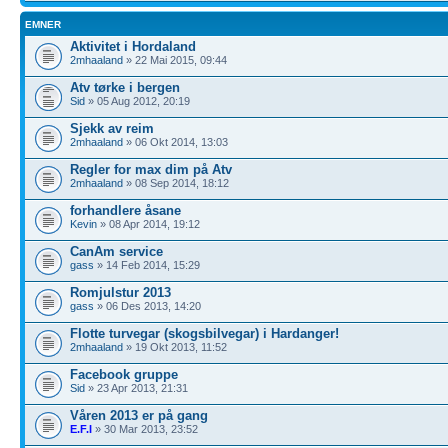
EMNER
Aktivitet i Hordaland
2mhaaland
» 22 Mai 2015, 09:44
Atv tørke i bergen
Sid
» 05 Aug 2012, 20:19
Sjekk av reim
2mhaaland
» 06 Okt 2014, 13:03
Regler for max dim på Atv
2mhaaland
» 08 Sep 2014, 18:12
forhandlere åsane
Kevin
» 08 Apr 2014, 19:12
CanAm service
gass
» 14 Feb 2014, 15:29
Romjulstur 2013
gass
» 06 Des 2013, 14:20
Flotte turvegar (skogsbilvegar) i Hardanger!
2mhaaland
» 19 Okt 2013, 11:52
Facebook gruppe
Sid
» 23 Apr 2013, 21:31
Våren 2013 er på gang
E.F.I
» 30 Mar 2013, 23:52