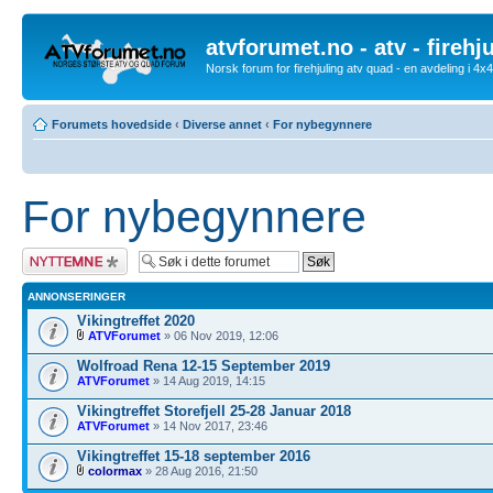
atvforumet.no - atv - firehj
Norsk forum for firehjuling atv quad - en avdeling i 4
Forumets hovedside
‹
Diverse annet
‹
For nybegynnere
For nybegynnere
Legg inn et nytt
emne
ANNONSERINGER
Vikingtreffet 2020
ATVForumet
» 06 Nov 2019, 12:06
Wolfroad Rena 12-15 September 2019
ATVForumet
» 14 Aug 2019, 14:15
Vikingtreffet Storefjell 25-28 Januar 2018
ATVForumet
» 14 Nov 2017, 23:46
Vikingtreffet 15-18 september 2016
colormax
» 28 Aug 2016, 21:50