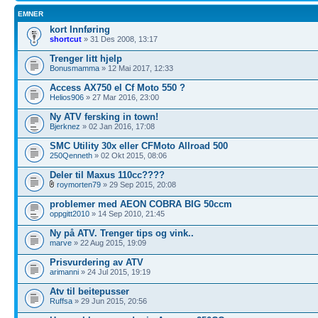
EMNER
kort Innføring
shortcut
» 31 Des 2008, 13:17
Trenger litt hjelp
Bonusmamma
» 12 Mai 2017, 12:33
Access AX750 el Cf Moto 550 ?
Helios906
» 27 Mar 2016, 23:00
Ny ATV fersking in town!
Bjerknez
» 02 Jan 2016, 17:08
SMC Utility 30x eller CFMoto Allroad 500
250Qenneth
» 02 Okt 2015, 08:06
Deler til Maxus 110cc????
roymorten79
» 29 Sep 2015, 20:08
problemer med AEON COBRA BIG 50ccm
oppgitt2010
» 14 Sep 2010, 21:45
Ny på ATV. Trenger tips og vink..
marve
» 22 Aug 2015, 19:09
Prisvurdering av ATV
arimanni
» 24 Jul 2015, 19:19
Atv til beitepusser
Ruffsa
» 29 Jun 2015, 20:56