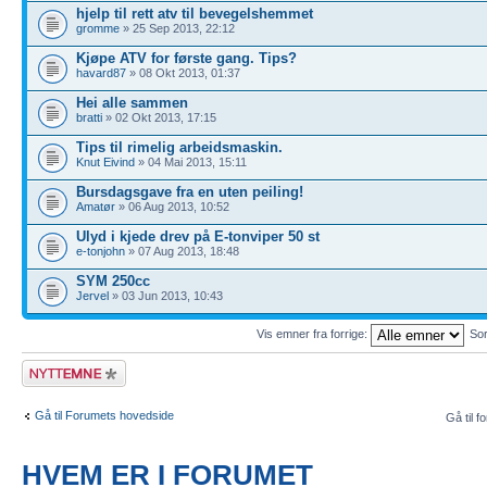
hjelp til rett atv til bevegelshemmet
gromme
» 25 Sep 2013, 22:12
Kjøpe ATV for første gang. Tips?
havard87
» 08 Okt 2013, 01:37
Hei alle sammen
bratti
» 02 Okt 2013, 17:15
Tips til rimelig arbeidsmaskin.
Knut Eivind
» 04 Mai 2013, 15:11
Bursdagsgave fra en uten peiling!
Amatør
» 06 Aug 2013, 10:52
Ulyd i kjede drev på E-tonviper 50 st
e-tonjohn
» 07 Aug 2013, 18:48
SYM 250cc
Jervel
» 03 Jun 2013, 10:43
Vis emner fra forrige:
Sor
Legg inn et nytt
emne
Gå til Forumets hovedside
Gå til f
HVEM ER I FORUMET