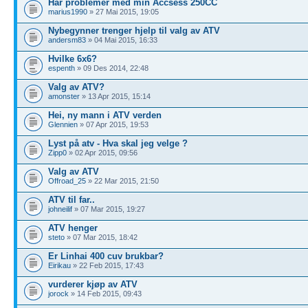
Har problemer med min Accsess 250CC
marius1990
» 27 Mai 2015, 19:05
Nybegynner trenger hjelp til valg av ATV
andersm83
» 04 Mai 2015, 16:33
Hvilke 6x6?
espenth
» 09 Des 2014, 22:48
Valg av ATV?
amonster
» 13 Apr 2015, 15:14
Hei, ny mann i ATV verden
Glennien
» 07 Apr 2015, 19:53
Lyst på atv - Hva skal jeg velge ?
Zipp0
» 02 Apr 2015, 09:56
Valg av ATV
Offroad_25
» 22 Mar 2015, 21:50
ATV til far..
johneilif
» 07 Mar 2015, 19:27
ATV henger
steto
» 07 Mar 2015, 18:42
Er Linhai 400 cuv brukbar?
Eirikau
» 22 Feb 2015, 17:43
vurderer kjøp av ATV
jorock
» 14 Feb 2015, 09:43