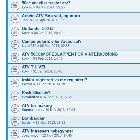
50cc atv eller traktor atv?
Eirikau
» 09 Mai 2014, 15:55
Arbeid ATV Snø ved, og moro
Jan.i.s
» 20 Apr 2014, 10:22
Outlander 500 t3
Kevin
» 06 Apr 2014, 20:49
Can-an,polaris eller Arctic-cat?
Lars1234
» 06 Mar 2014, 09:33
ATV 50CC/MOPEDLAPPEN FOR VINTERKJØRING
kokk
» 04 Feb 2014, 14:46
ATV TIL VEI
kokk
» 31 Jan 2014, 10:46
traktor registrert vs mc registrert?
Proxor
» 30 Jan 2014, 14:28
Rask 50cc atv?
Havardfred
» 07 Sep 2013, 17:49
ATV for måking
Snømåkeren
» 10 Des 2013, 14:04
Bombardier
border
» 13 Nov 2013, 18:52
ATV intressert nybegynner
Joachim30
» 12 Nov 2013, 17:45