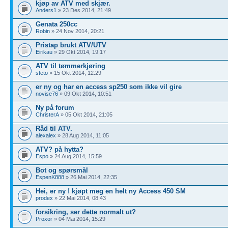
kjøp av ATV med skjær.
Anders1
» 23 Des 2014, 21:49
Genata 250cc
Robin
» 24 Nov 2014, 20:21
Pristap brukt ATV/UTV
Eirikau
» 29 Okt 2014, 19:17
ATV til tømmerkjøring
steto
» 15 Okt 2014, 12:29
er ny og har en access sp250 som ikke vil gire
novise76
» 09 Okt 2014, 10:51
Ny på forum
ChristerA
» 05 Okt 2014, 21:05
Råd til ATV.
alexalex
» 28 Aug 2014, 11:05
ATV? på hytta?
Espo
» 24 Aug 2014, 15:59
Bot og spørsmål
EspenK888
» 26 Mai 2014, 22:35
Hei, er ny ! kjøpt meg en helt ny Access 450 SM
prodex
» 22 Mai 2014, 08:43
forsikring, ser dette normalt ut?
Proxor
» 04 Mai 2014, 15:29