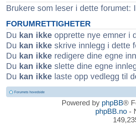
Brukere som leser i dette forumet: 
FORUMRETTIGHETER
Du
kan ikke
opprette nye emner i d
Du
kan ikke
skrive innlegg i dette 
Du
kan ikke
redigere dine egne inn
Du
kan ikke
slette dine egne innleg
Du
kan ikke
laste opp vedlegg til d
Forumets hovedside
Powered by
phpBB
® F
phpBB.no
- 
149,23