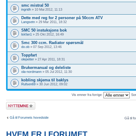
smc mistral 50
ingridh
» 10 Mai 2012, 11:13
Dette med reg for 2 personer på 50ccm ATV
Langsetn
» 29 Mar 2011, 18:32
SMC 50 instuksjons bok
lskfan1
» 25 Okt 2012, 16:49
Smc 300 ccm. Radiator spørsmål
do.ob
» 07 Sep 2012, 13:46
Toppfart
olepetter
» 27 Apr 2011, 18:31
Brukermanual og deleliste
ola-nordmann
» 05 Jul 2012, 11:30
kobling skjema til baklys
Rufsen69
» 30 Jun 2012, 09:02
Vis emner fra forrige:
Sor
Legg inn et nytt
emne
Gå til Forumets hovedside
Gå til f
HVEM ER I FORUMET