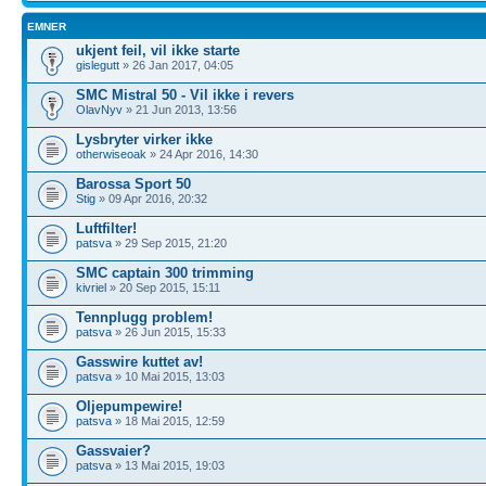
EMNER
ukjent feil, vil ikke starte
gislegutt
» 26 Jan 2017, 04:05
SMC Mistral 50 - Vil ikke i revers
OlavNyv
» 21 Jun 2013, 13:56
Lysbryter virker ikke
otherwiseoak
» 24 Apr 2016, 14:30
Barossa Sport 50
Stig
» 09 Apr 2016, 20:32
Luftfilter!
patsva
» 29 Sep 2015, 21:20
SMC captain 300 trimming
kivriel
» 20 Sep 2015, 15:11
Tennplugg problem!
patsva
» 26 Jun 2015, 15:33
Gasswire kuttet av!
patsva
» 10 Mai 2015, 13:03
Oljepumpewire!
patsva
» 18 Mai 2015, 12:59
Gassvaier?
patsva
» 13 Mai 2015, 19:03