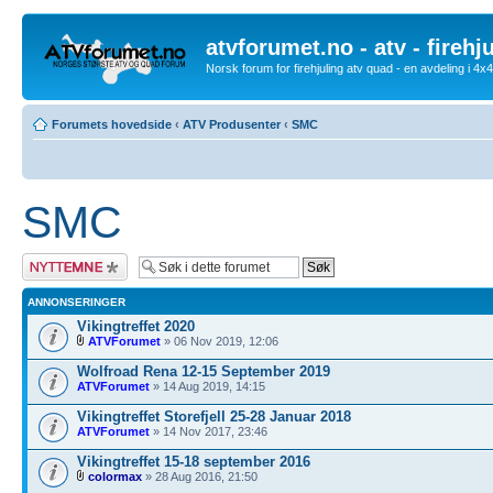
atvforumet.no - atv - firehj
Norsk forum for firehjuling atv quad - en avdeling i 4
Forumets hovedside
‹
ATV Produsenter
‹
SMC
SMC
Legg inn et nytt
emne
ANNONSERINGER
Vikingtreffet 2020
ATVForumet
» 06 Nov 2019, 12:06
Wolfroad Rena 12-15 September 2019
ATVForumet
» 14 Aug 2019, 14:15
Vikingtreffet Storefjell 25-28 Januar 2018
ATVForumet
» 14 Nov 2017, 23:46
Vikingtreffet 15-18 september 2016
colormax
» 28 Aug 2016, 21:50