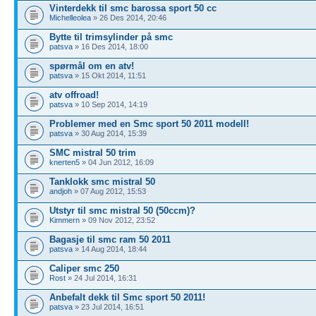
Vinterdekk til smc barossa sport 50 cc
Michelleolea
» 26 Des 2014, 20:46
Bytte til trimsylinder på smc
patsva
» 16 Des 2014, 18:00
spørmål om en atv!
patsva
» 15 Okt 2014, 11:51
atv offroad!
patsva
» 10 Sep 2014, 14:19
Problemer med en Smc sport 50 2011 modell!
patsva
» 30 Aug 2014, 15:39
SMC mistral 50 trim
knerten5
» 04 Jun 2012, 16:09
Tanklokk smc mistral 50
andjoh
» 07 Aug 2012, 15:53
Utstyr til smc mistral 50 (50ccm)?
Kimmern
» 09 Nov 2012, 23:52
Bagasje til smc ram 50 2011
patsva
» 14 Aug 2014, 18:44
Caliper smc 250
Rost
» 24 Jul 2014, 16:31
Anbefalt dekk til Smc sport 50 2011!
patsva
» 23 Jul 2014, 16:51