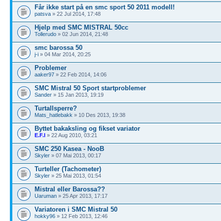
Får ikke start på en smc sport 50 2011 modell!
patsva
» 22 Jul 2014, 17:48
Hjelp med SMC MISTRAL 50cc
Tollerudo
» 02 Jun 2014, 21:48
smc barossa 50
j-i
» 04 Mar 2014, 20:25
Problemer
aaker97
» 22 Feb 2014, 14:06
SMC Mistral 50 Sport startproblemer
Sander
» 15 Jan 2013, 19:19
Turtallsperre?
Mats_hatlebakk
» 10 Des 2013, 19:38
Byttet bakaksling og fikset variator
E.F.I
» 22 Aug 2010, 03:21
SMC 250 Kasea - NooB
Skyler
» 07 Mai 2013, 00:17
Turteller (Tachometer)
Skyler
» 25 Mai 2013, 01:54
Mistral eller Barossa??
Uaruman
» 25 Apr 2013, 17:17
Variatoren i SMC Mistral 50
hokky96
» 12 Feb 2013, 12:46