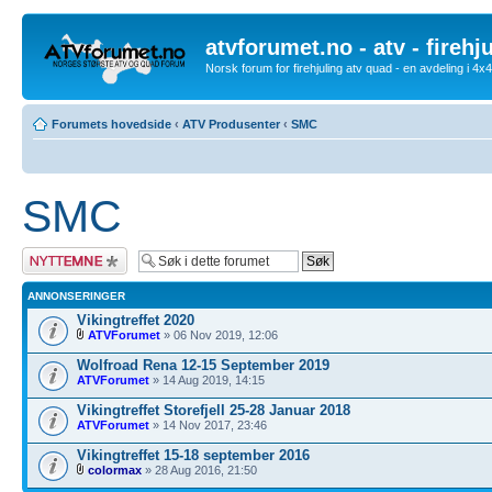
atvforumet.no - atv - firehj
Norsk forum for firehjuling atv quad - en avdeling i 4
Forumets hovedside
‹
ATV Produsenter
‹
SMC
SMC
Legg inn et nytt
emne
ANNONSERINGER
Vikingtreffet 2020
ATVForumet
» 06 Nov 2019, 12:06
Wolfroad Rena 12-15 September 2019
ATVForumet
» 14 Aug 2019, 14:15
Vikingtreffet Storefjell 25-28 Januar 2018
ATVForumet
» 14 Nov 2017, 23:46
Vikingtreffet 15-18 september 2016
colormax
» 28 Aug 2016, 21:50