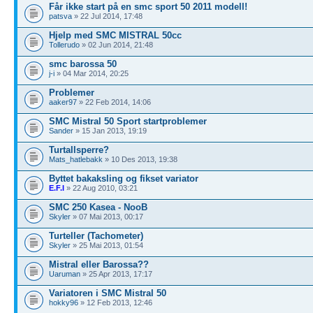
Får ikke start på en smc sport 50 2011 modell!
patsva
» 22 Jul 2014, 17:48
Hjelp med SMC MISTRAL 50cc
Tollerudo
» 02 Jun 2014, 21:48
smc barossa 50
j-i
» 04 Mar 2014, 20:25
Problemer
aaker97
» 22 Feb 2014, 14:06
SMC Mistral 50 Sport startproblemer
Sander
» 15 Jan 2013, 19:19
Turtallsperre?
Mats_hatlebakk
» 10 Des 2013, 19:38
Byttet bakaksling og fikset variator
E.F.I
» 22 Aug 2010, 03:21
SMC 250 Kasea - NooB
Skyler
» 07 Mai 2013, 00:17
Turteller (Tachometer)
Skyler
» 25 Mai 2013, 01:54
Mistral eller Barossa??
Uaruman
» 25 Apr 2013, 17:17
Variatoren i SMC Mistral 50
hokky96
» 12 Feb 2013, 12:46