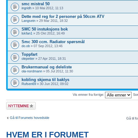
smc mistral 50
ingridh
» 10 Mai 2012, 11:13
Dette med reg for 2 personer på 50ccm ATV
Langsetn
» 29 Mar 2011, 18:32
SMC 50 instuksjons bok
lskfan1
» 25 Okt 2012, 16:49
Smc 300 ccm. Radiator spørsmål
do.ob
» 07 Sep 2012, 13:46
Toppfart
olepetter
» 27 Apr 2011, 18:31
Brukermanual og deleliste
ola-nordmann
» 05 Jul 2012, 11:30
kobling skjema til baklys
Rufsen69
» 30 Jun 2012, 09:02
Vis emner fra forrige:
Sor
Legg inn et nytt
emne
Gå til Forumets hovedside
Gå til f
HVEM ER I FORUMET