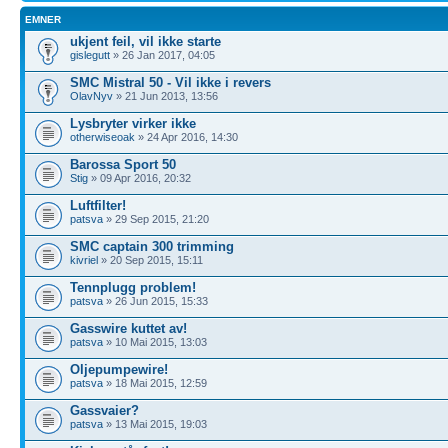
EMNER
ukjent feil, vil ikke starte
gislegutt
» 26 Jan 2017, 04:05
SMC Mistral 50 - Vil ikke i revers
OlavNyv
» 21 Jun 2013, 13:56
Lysbryter virker ikke
otherwiseoak
» 24 Apr 2016, 14:30
Barossa Sport 50
Stig
» 09 Apr 2016, 20:32
Luftfilter!
patsva
» 29 Sep 2015, 21:20
SMC captain 300 trimming
kivriel
» 20 Sep 2015, 15:11
Tennplugg problem!
patsva
» 26 Jun 2015, 15:33
Gasswire kuttet av!
patsva
» 10 Mai 2015, 13:03
Oljepumpewire!
patsva
» 18 Mai 2015, 12:59
Gassvaier?
patsva
» 13 Mai 2015, 19:03