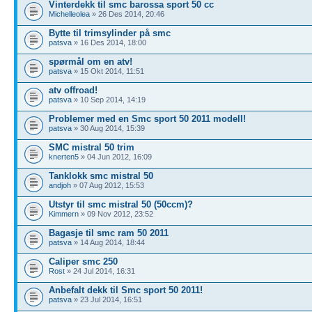
Vinterdekk til smc barossa sport 50 cc
Michelleolea
» 26 Des 2014, 20:46
Bytte til trimsylinder på smc
patsva
» 16 Des 2014, 18:00
spørmål om en atv!
patsva
» 15 Okt 2014, 11:51
atv offroad!
patsva
» 10 Sep 2014, 14:19
Problemer med en Smc sport 50 2011 modell!
patsva
» 30 Aug 2014, 15:39
SMC mistral 50 trim
knerten5
» 04 Jun 2012, 16:09
Tanklokk smc mistral 50
andjoh
» 07 Aug 2012, 15:53
Utstyr til smc mistral 50 (50ccm)?
Kimmern
» 09 Nov 2012, 23:52
Bagasje til smc ram 50 2011
patsva
» 14 Aug 2014, 18:44
Caliper smc 250
Rost
» 24 Jul 2014, 16:31
Anbefalt dekk til Smc sport 50 2011!
patsva
» 23 Jul 2014, 16:51