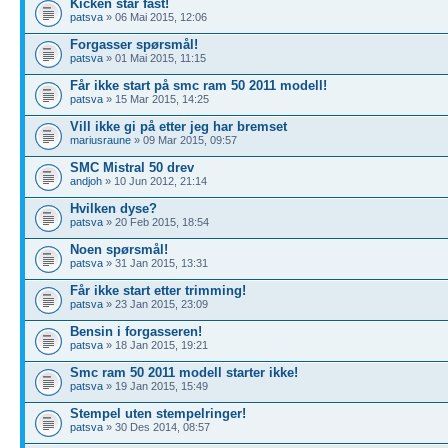
Kicken står fast!
patsva
» 06 Mai 2015, 12:06
Forgasser spørsmål!
patsva
» 01 Mai 2015, 11:15
Får ikke start på smc ram 50 2011 modell!
patsva
» 15 Mar 2015, 14:25
Vill ikke gi på etter jeg har bremset
mariusraune
» 09 Mar 2015, 09:57
SMC Mistral 50 drev
andjoh
» 10 Jun 2012, 21:14
Hvilken dyse?
patsva
» 20 Feb 2015, 18:54
Noen spørsmål!
patsva
» 31 Jan 2015, 13:31
Får ikke start etter trimming!
patsva
» 23 Jan 2015, 23:09
Bensin i forgasseren!
patsva
» 18 Jan 2015, 19:21
Smc ram 50 2011 modell starter ikke!
patsva
» 19 Jan 2015, 15:49
Stempel uten stempelringer!
patsva
» 30 Des 2014, 08:57