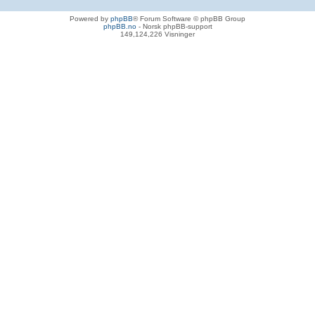
Powered by
phpBB
® Forum Software © phpBB Group
phpBB.no
- Norsk phpBB-support
149,124,226 Visninger