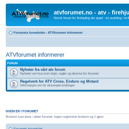
atvforumet.no - atv - firehj
Norsk forum for firehjuling atv quad - en avdeling i 4
Forumets hovedside
‹
ATVforumet informerer
ATVforumet informerer
FORUM
Nyheter fra vårt atv forum
Nyheter om hva som skjer, regler og diverse for forumet.
Regelverk for ATV Cross, Enduro og Motard
Informasjon om for eksempel endringer
HVEM ER I FORUMET
Brukere som leser i dette forumet: Ingen registrerte brukere og 1 gjest
Forumets hovedside