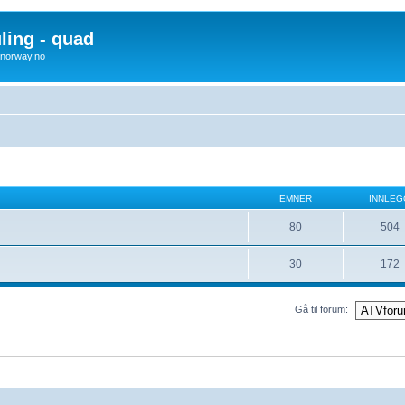
uling - quad
x4norway.no
EMNER
INNLEG
80
504
30
172
Gå til forum: