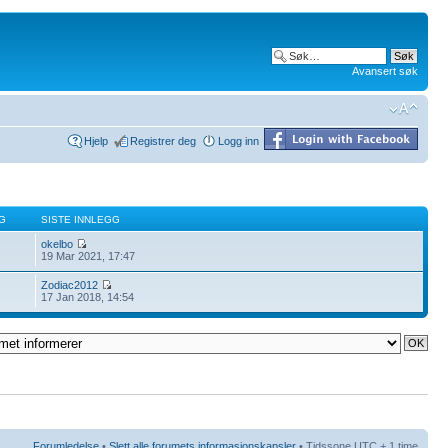
Avansert søk
Hjelp
Registrer deg
Logg inn
G
SISTE INNLEGG
okelbo
19 Mar 2021, 17:47
Zodiac2012
17 Jan 2018, 14:54
Forumledelse
•
Slett alle forumets informasjonskapsler
• Tidssone UTC + 1 time