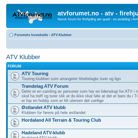
atvforumet.no - atv - firehj
Norsk forum for firehjuling atv quad - en avdeling i 4
Forumets hovedside
‹
ATV Klubber
ATV Klubber
FORUM
ATV Touring
Touring klubben som arrangerer tilrettelagte turer og lign
Trøndelag ATV Forum
Dette er en samling av personer som har en lidenskap for ATV i m
skal ha treff og turer slik at du ikke skal føle at det er bare du i
er har en hobby som er litt utenom det vanlige
Østlandet ATV klubb
Klubben for førere på hele østlandet
Hordaland All Terrain & Touring Club
Hadeland ATV-klubb
Hadeland ATV-klubb