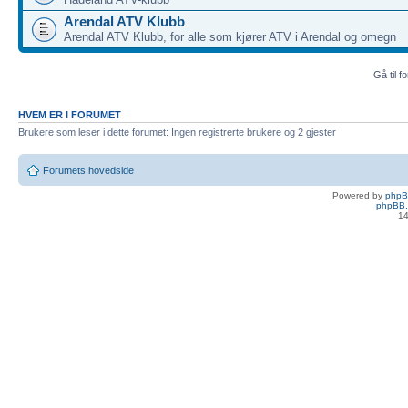
Arendal ATV Klubb
Arendal ATV Klubb, for alle som kjører ATV i Arendal og omegn
Gå til f
HVEM ER I FORUMET
Brukere som leser i dette forumet: Ingen registrerte brukere og 2 gjester
Forumets hovedside
Powered by
php
phpBB.
14