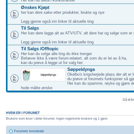
Her kan du delta i konkurranser
Ønskes Kjøpt
her kan dere søke etter produkter, brukte og nye
Legg gjerne også inn linker til aktuelle ting
Til Salgs
Her kan dere legge alt av ATV/UTV, alt dere har og selge som er 
Legg gjerne også inn linker til aktuelle ting
Til Salgs /Offtopic
Her kan du selge alle ting du ikke trenger.
Behøver ikke å være forum-relatert, alt som du er lei av å ha,
kan du prøve å legge ut for salg her.
Søppeldynga
Okelbo's krigsherjede plass der alt er l
du prøve ut forumets funksjoner så gjø
Her kan du spamme, røyke og gjøre de
hode måtte ønske
Gå til f
HVEM ER I FORUMET
Brukere som leser i dette forumet: Ingen registrerte brukere og 1 gjest
Forumets hovedside