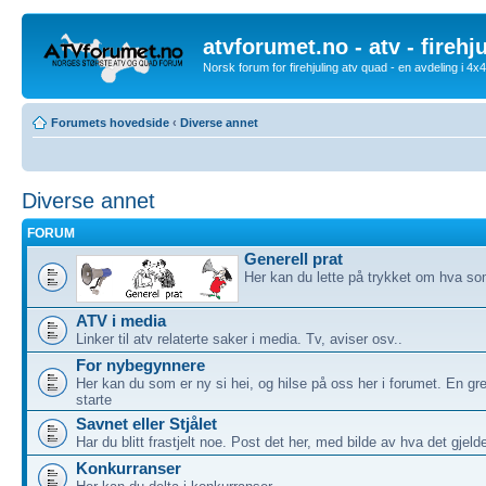
atvforumet.no - atv - firehj
Norsk forum for firehjuling atv quad - en avdeling i 4
Forumets hovedside
‹
Diverse annet
Diverse annet
FORUM
Generell prat
Her kan du lette på trykket om hva som
ATV i media
Linker til atv relaterte saker i media. Tv, aviser osv..
For nybegynnere
Her kan du som er ny si hei, og hilse på oss her i forumet. En gre
starte
Savnet eller Stjålet
Har du blitt frastjelt noe. Post det her, med bilde av hva det gjeld
Konkurranser