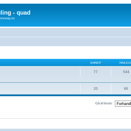
uling - quad
x4norway.no
EMNER
INNLEG
77
544
20
66
Gå til forum: