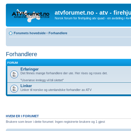
atvforumet.no - atv - firehj
Norsk forum for firehjuling atv quad - en avdeling i 4
Forumets hovedside
‹
Forhandlere
Forhandlere
FORUM
Erfaringer
Det finnes mange forhandlere der ute. Her rises og roses det.
"Useriøse innlegg vil bli slettet"
Linker
Linker til norske og utenlandske forhandler av ATV
HVEM ER I FORUMET
Brukere som leser i dette forumet: Ingen registrerte brukere og 1 gjest