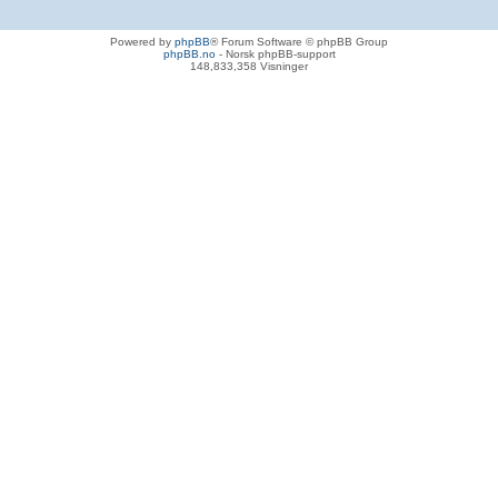
Powered by
phpBB
® Forum Software © phpBB Group
phpBB.no
- Norsk phpBB-support
148,833,358 Visninger