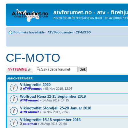
atvforumet.no - atv - firehj
Norsk forum for firehjuling atv quad - en avdeling i 4
Forumets hovedside
‹
ATV Produsenter
‹
CF-MOTO
CF-MOTO
Legg inn et nytt
emne
ANNONSERINGER
Vikingtreffet 2020
ATVForumet
» 06 Nov 2019, 12:06
Wolfroad Rena 12-15 September 2019
ATVForumet
» 14 Aug 2019, 14:15
Vikingtreffet Storefjell 25-28 Januar 2018
ATVForumet
» 14 Nov 2017, 23:46
Vikingtreffet 15-18 september 2016
colormax
» 28 Aug 2016, 21:50