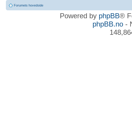
Forumets hovedside
Powered by
phpBB
® F
phpBB.no
- 
148,86