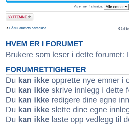
Vis emner fra forrige:
Legg inn et nytt
emne
Gå til Forumets hovedside
Gå til f
HVEM ER I FORUMET
Brukere som leser i dette forumet: 
FORUMRETTIGHETER
Du
kan ikke
opprette nye emner i d
Du
kan ikke
skrive innlegg i dette 
Du
kan ikke
redigere dine egne inn
Du
kan ikke
slette dine egne innleg
Du
kan ikke
laste opp vedlegg til d