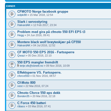
EMNER
CFMOTO Norge facebook gruppe
wdpk88
» 15 Mar 2018, 12:54
Slark i servostyring
HalvardAK
» 12 Feb 2017, 23:34
Problem med gira på cfmoto 550 EFI EPS t3
Hegg
» 24 Jun 2016, 09:41
Montere black wolf brøyteskjær på CF550
HalvardAK
» 04 Jul 2016, 12:52
CF MOTO 550 EPS 2016 - Fartssperre
Qwazi
» 05 Des 2016, 22:10
550 EPS mangler fremdrift
terje.vik@sbnett.no
» 09 Nov 2016, 10:09
Effektsperre VS. Fartssperre.
cforce550
» 01 Nov 2016, 08:57
Cf-Moto 800
vest
» 22 Mai 2016, 07:24
Cfmoto Cforce 550 eps dekk
Bonden35
» 20 Mai 2016, 22:18
C Force 450 batteri
råtass
» 03 Mai 2016, 07:41