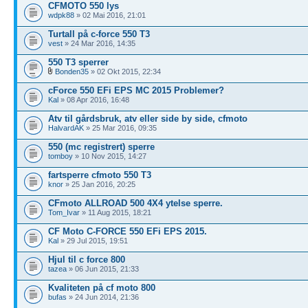
CFMOTO 550 lys
wdpk88
» 02 Mai 2016, 21:01
Turtall på c-force 550 T3
vest
» 24 Mar 2016, 14:35
550 T3 sperrer
Bonden35
» 02 Okt 2015, 22:34
cForce 550 EFi EPS MC 2015 Problemer?
Kal
» 08 Apr 2016, 16:48
Atv til gårdsbruk, atv eller side by side, cfmoto
HalvardAK
» 25 Mar 2016, 09:35
550 (mc registrert) sperre
tomboy
» 10 Nov 2015, 14:27
fartsperre cfmoto 550 T3
knor
» 25 Jan 2016, 20:25
CFmoto ALLROAD 500 4X4 ytelse sperre.
Tom_Ivar
» 11 Aug 2015, 18:21
CF Moto C-FORCE 550 EFi EPS 2015.
Kal
» 29 Jul 2015, 19:51
Hjul til c force 800
tazea
» 06 Jun 2015, 21:33
Kvaliteten på cf moto 800
bufas
» 24 Jun 2014, 21:36