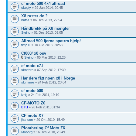
cf moto 500 4x4 allroad
skogly
» 29 Jan 2014, 20:45
X8 ruster de ?
bufas
» 06 Des 2013, 22:54
Håndbrekk på X8 mangler
Steino
» 01 Des 2013, 09:05
Allroad 500 fjerne spærra hjelp!
timp11
» 10 Okt 2013, 20:53
Cf800/ x8 osv
Steino
» 05 Mar 2013, 12:26
cf moto x7-l
skottern
» 07 Sep 2012, 17:39
Har dere fått noen x8 i Norge
slummre
» 24 Feb 2012, 23:04
cf moto 500
ivrig
» 24 Feb 2011, 19:10
CF-MOTO Z6
E.F.I
» 26 Feb 2011, 01:34
CF-moto X7
jhansen
» 20 Okt 2010, 15:49
Plombering Cf Moto Z6
Moborg
» 16 Des 2010, 23:49