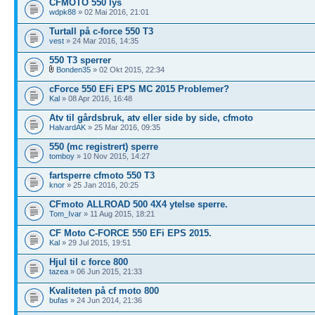
CFMOTO 550 lys
wdpk88
» 02 Mai 2016, 21:01
Turtall på c-force 550 T3
vest
» 24 Mar 2016, 14:35
550 T3 sperrer
Bonden35
» 02 Okt 2015, 22:34
cForce 550 EFi EPS MC 2015 Problemer?
Kal
» 08 Apr 2016, 16:48
Atv til gårdsbruk, atv eller side by side, cfmoto
HalvardAK
» 25 Mar 2016, 09:35
550 (mc registrert) sperre
tomboy
» 10 Nov 2015, 14:27
fartsperre cfmoto 550 T3
knor
» 25 Jan 2016, 20:25
CFmoto ALLROAD 500 4X4 ytelse sperre.
Tom_Ivar
» 11 Aug 2015, 18:21
CF Moto C-FORCE 550 EFi EPS 2015.
Kal
» 29 Jul 2015, 19:51
Hjul til c force 800
tazea
» 06 Jun 2015, 21:33
Kvaliteten på cf moto 800
bufas
» 24 Jun 2014, 21:36