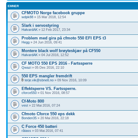
EMNER
CFMOTO Norge facebook gruppe
wdpk88
» 15 Mar 2018, 12:54
Slark i servostyring
HalvardAK
» 12 Feb 2017, 23:34
Problem med gira på cfmoto 550 EFI EPS t3
Hegg
» 24 Jun 2016, 09:41
Montere black wolf brøyteskjær på CF550
HalvardAK
» 04 Jul 2016, 12:52
CF MOTO 550 EPS 2016 - Fartssperre
Qwazi
» 05 Des 2016, 22:10
550 EPS mangler fremdrift
terje.vik@sbnett.no
» 09 Nov 2016, 10:09
Effektsperre VS. Fartssperre.
cforce550
» 01 Nov 2016, 08:57
Cf-Moto 800
vest
» 22 Mai 2016, 07:24
Cfmoto Cforce 550 eps dekk
Bonden35
» 20 Mai 2016, 22:18
C Force 450 batteri
råtass
» 03 Mai 2016, 07:41