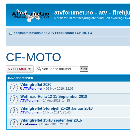
atvforumet.no - atv - firehj
Norsk forum for firehjuling atv quad - en avdeling i 4
Forumets hovedside
‹
ATV Produsenter
‹
CF-MOTO
CF-MOTO
Legg inn et nytt
emne
ANNONSERINGER
Vikingtreffet 2020
ATVForumet
» 06 Nov 2019, 12:06
Wolfroad Rena 12-15 September 2019
ATVForumet
» 14 Aug 2019, 14:15
Vikingtreffet Storefjell 25-28 Januar 2018
ATVForumet
» 14 Nov 2017, 23:46
Vikingtreffet 15-18 september 2016
colormax
» 28 Aug 2016, 21:50