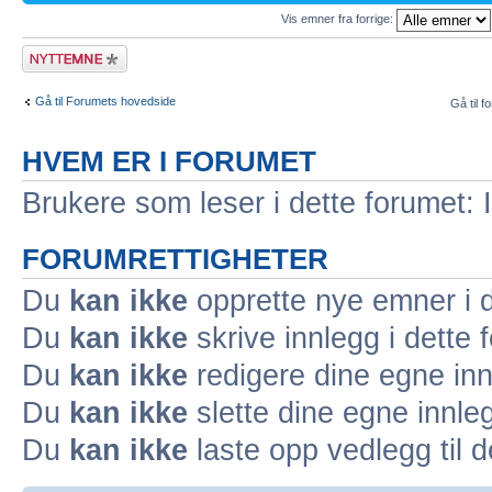
Vis emner fra forrige:
Legg inn et nytt
emne
Gå til Forumets hovedside
Gå til f
HVEM ER I FORUMET
Brukere som leser i dette forumet: 
FORUMRETTIGHETER
Du
kan ikke
opprette nye emner i d
Du
kan ikke
skrive innlegg i dette 
Du
kan ikke
redigere dine egne inn
Du
kan ikke
slette dine egne innleg
Du
kan ikke
laste opp vedlegg til d