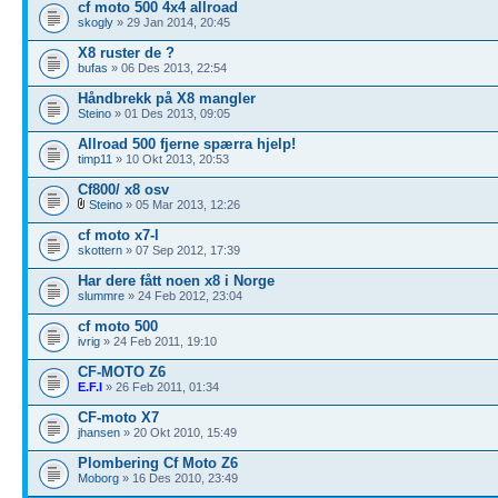
cf moto 500 4x4 allroad
skogly
» 29 Jan 2014, 20:45
X8 ruster de ?
bufas
» 06 Des 2013, 22:54
Håndbrekk på X8 mangler
Steino
» 01 Des 2013, 09:05
Allroad 500 fjerne spærra hjelp!
timp11
» 10 Okt 2013, 20:53
Cf800/ x8 osv
Steino
» 05 Mar 2013, 12:26
cf moto x7-l
skottern
» 07 Sep 2012, 17:39
Har dere fått noen x8 i Norge
slummre
» 24 Feb 2012, 23:04
cf moto 500
ivrig
» 24 Feb 2011, 19:10
CF-MOTO Z6
E.F.I
» 26 Feb 2011, 01:34
CF-moto X7
jhansen
» 20 Okt 2010, 15:49
Plombering Cf Moto Z6
Moborg
» 16 Des 2010, 23:49