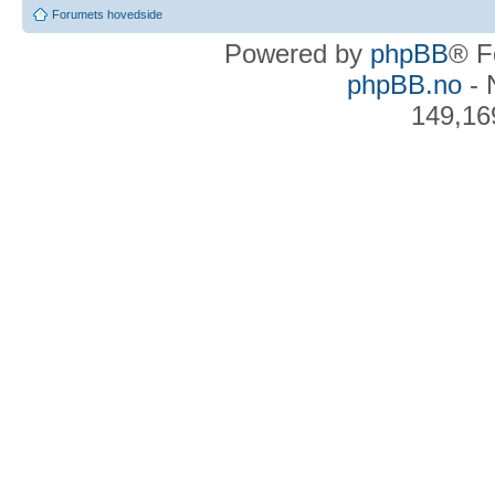
Forumets hovedside
Powered by
phpBB
® F
phpBB.no
- 
149,16