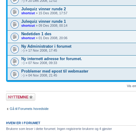
:-) » 20 Des 2008, 12:02
Julequiz vinner runde 2
shortcut
» 15 Des 2008, 17:57
Julequiz vinner runde 1
shortcut
» 09 Des 2008, 00:14
Nedetiden 1 des
shortcut
» 01 Des 2008, 20:06
Ny Administrator i forumet
:-) » 17 Nov 2008, 17:45
Ny internett adresse for forumet.
:-) » 07 Nov 2008, 09:33
Problemer med epost til webmaster
:-) » 04 Nov 2008, 21:45
Vis em
Legg inn et nytt
emne
Gå til Forumets hovedside
HVEM ER I FORUMET
Brukere som leser i dette forumet: Ingen registrerte brukere og 4 gjester