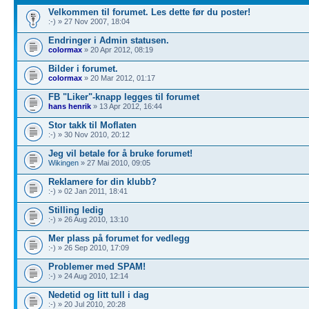
Velkommen til forumet. Les dette før du poster!
:-) » 27 Nov 2007, 18:04
Endringer i Admin statusen.
colormax
» 20 Apr 2012, 08:19
Bilder i forumet.
colormax
» 20 Mar 2012, 01:17
FB "Liker"-knapp legges til forumet
hans henrik
» 13 Apr 2012, 16:44
Stor takk til Moflaten
:-) » 30 Nov 2010, 20:12
Jeg vil betale for å bruke forumet!
Wikingen
» 27 Mai 2010, 09:05
Reklamere for din klubb?
:-) » 02 Jan 2011, 18:41
Stilling ledig
:-) » 26 Aug 2010, 13:10
Mer plass på forumet for vedlegg
:-) » 26 Sep 2010, 17:09
Problemer med SPAM!
:-) » 24 Aug 2010, 12:14
Nedetid og litt tull i dag
:-) » 20 Jul 2010, 20:28