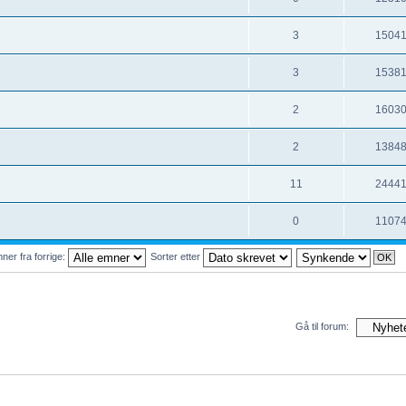
3
1504
3
1538
2
1603
2
1384
11
2444
0
1107
ner fra forrige:
Sorter etter
Gå til forum: