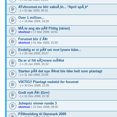
ATvforumet.no blir saksÃ¸kt... *April spÃ¸k*
:-) » 01 Apr 2009, 06:31
Over 1 million...
:-) » 19 Mar 2009, 19:39
MÃ¸te ang atv pÃ¥ Flittig (skien)
shortcut
» 17 Mar 2009, 16:51
Forumet blir 2 Ã¥r
shortcut
» 01 Mar 2009, 15:30
Endelig er vi pÃ¥ vei mot lysere tider...
:-) » 25 Jan 2009, 20:27
Da er vi litt nÃ¦rmere mÃ¥let
:-) » 16 Jan 2009, 15:32
Starten pÃ¥ det nye Ã¥ret ble ikke helt som planlagt
:-) » 11 Jan 2009, 23:09
VIKTIG!! Planlagt nedetid for forumet
:-) » 30 Des 2008, 21:05
Godt nytt Ã¥r (Grrr)
:-) » 31 Des 2008, 22:30
Julequiz vinner runde 3
shortcut
» 22 Des 2008, 09:05
PÃ¥melding til Danmark 2009