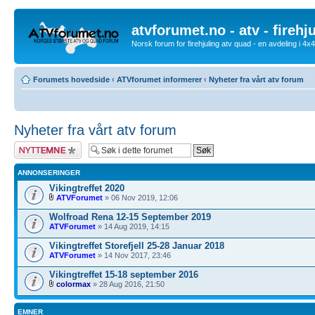
atvforumet.no - atv - firehj
Norsk forum for firehjuling atv quad - en avdeling i 4
Forumets hovedside
‹
ATVforumet informerer
‹
Nyheter fra vårt atv forum
Nyheter fra vårt atv forum
Legg inn et nytt
emne
ANNONSERINGER
Vikingtreffet 2020
ATVForumet
» 06 Nov 2019, 12:06
Wolfroad Rena 12-15 September 2019
ATVForumet
» 14 Aug 2019, 14:15
Vikingtreffet Storefjell 25-28 Januar 2018
ATVForumet
» 14 Nov 2017, 23:46
Vikingtreffet 15-18 september 2016
colormax
» 28 Aug 2016, 21:50
EMNER