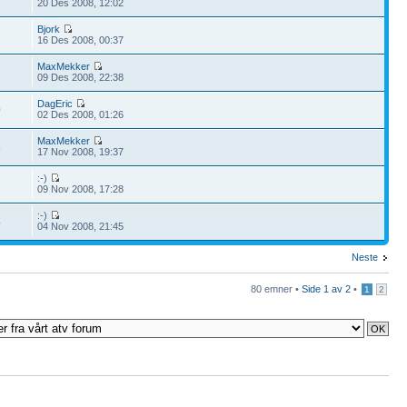
20 Des 2008, 12:02
Bjork
1
16 Des 2008, 00:37
MaxMekker
1
09 Des 2008, 22:38
DagEric
0
02 Des 2008, 01:26
MaxMekker
8
17 Nov 2008, 19:37
:-)
1
09 Nov 2008, 17:28
:-)
4
04 Nov 2008, 21:45
Neste
80 emner •
Side
1
av
2
•
1
2