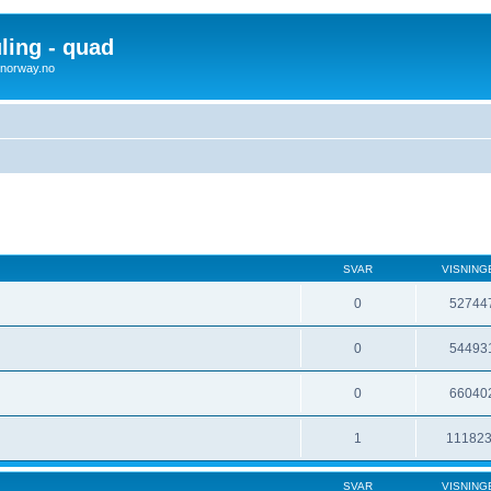
uling - quad
x4norway.no
SVAR
VISNING
0
52744
0
54493
0
66040
1
11182
SVAR
VISNING