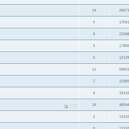
14
2907
5
1704
9
2226
5
1789
0
1212
11
5083
7
2256
6
1913
24
4659
1
2
2
1431
0
1231