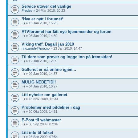
Service utover det vanlige
Frodes
» 24 Mar 2010, 20:23
*Hva er nytt i forumet*
:-) » 13 Jan 2010, 15:25
ATVforumet har fått nye hjemmesider og forum
:-) » 08 Jan 2010, 14:50
Viking treff, Dagali jan 2010
rino.grude@pra.no
» 13 Jan 2010, 14:47
Til dere som prøver og logge inn på fremsiden!
:-) » 12 Jan 2010, 12:09
Galleriet er nå online igjen...
:-) » 09 Jan 2010, 14:57
MULIG NEDETID!!
:-) » 04 Jan 2010, 10:27
Litt nyheter om galleriet
:-) » 18 Nov 2009, 15:33
Problemer med bildefiler i dag
:-) » 20 Okt 2009, 14:51
E-Post til webmaster
:-) » 30 Sep 2009, 07:34
Litt info til folket
:-) » 28 Sep 2009, 07:54