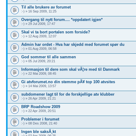
Til alle brukere av forumet
:-) » 16 Sep 2009, 11:25
Overgang til nytt forum.... *oppdatert igjen*
:-) » 29 Jul 2009, 17:47
Skal vi ta bort portalen som forside?
:-) » 12 Aug 2009, 12:07
Admin har ordet - Hva har skjedd med forumet spør du
:-) » 01 Aug 2009, 06:58
God sommer til alle sammen
:-) » 05 Jul 2009, 20:21
Informasjon til dere som skal vÃ¦re med til Danmark
:-) » 22 Mai 2009, 08:45
Gi atvforumet.no din stemme pÃ¥ top 100 atvsites
:-) » 14 Mai 2009, 13:57
subdomener lagt til for de forskjellige atv klubber
:-) » 26 Apr 2009, 21:21
BRP Roadshow 2009
:-) » 22 Apr 2009, 20:51
Problemer i forumet
:-) » 08 Des 2008, 21:40
Ingen ble saksÃ¸kt
:-) » 02 Apr 2009, 06:25