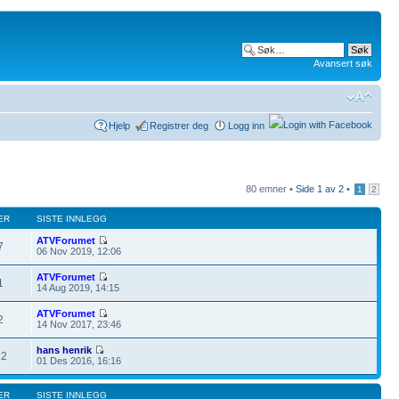
Avansert søk
Hjelp
Registrer deg
Logg inn
80 emner •
Side
1
av
2
•
1
2
ER
SISTE INNLEGG
ATVForumet
7
06 Nov 2019, 12:06
ATVForumet
1
14 Aug 2019, 14:15
ATVForumet
2
14 Nov 2017, 23:46
hans henrik
32
01 Des 2016, 16:16
ER
SISTE INNLEGG