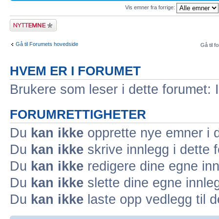
Vis emner fra forrige:
Legg inn et nytt
emne
Gå til Forumets hovedside
Gå til f
HVEM ER I FORUMET
Brukere som leser i dette forumet: 
FORUMRETTIGHETER
Du
kan ikke
opprette nye emner i d
Du
kan ikke
skrive innlegg i dette 
Du
kan ikke
redigere dine egne inn
Du
kan ikke
slette dine egne innleg
Du
kan ikke
laste opp vedlegg til d