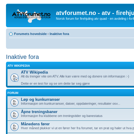
atvforumet.no - atv - firehj
Norsk forum for firehjuling atv quad - en avdeling i 4
Forumets hovedside
‹
Inaktive fora
Inaktive fora
ATV WIKIPEDIA
ATV Wikipedia
Alt du trenger vite om ATV. Alle kan være med og donere sin informasjon :-)
Dette er en test for og se om dette lar seg gjøre
FORUM
Løp og kunkurranser
Informasjon om kunkurranser, datoer, oppdateringer, resultater osv...
Åpne treningsbaner
Informasjon fra klubbene om treningstider og banestatus
Månedens fører
Hver måned plukker vi ut en fører her fra forumet, tar en prat og haler ut hva