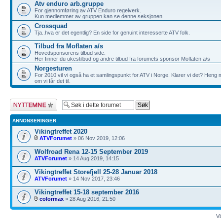
Atv enduro arb.gruppe
For gjennomføring av ATV Enduro regelverk.
Kun medlemmer av gruppen kan se denne seksjonen
Crossquad
Tja..hva er det egentlig? En side for genuint interesserte ATV folk.
Tilbud fra Moflaten a/s
Hovedsponsorens tilbud side.
Her finner du ukestilbud og andre tilbud fra forumets sponsor Moflaten a/s
Norgesturen
For 2010 vil vi også ha et samlingspunkt for ATV i Norge. Klarer vi det? Heng 
om vi får det til.
Legg inn et nytt
emne
ANNONSERINGER
Vikingtreffet 2020
ATVForumet
» 06 Nov 2019, 12:06
Wolfroad Rena 12-15 September 2019
ATVForumet
» 14 Aug 2019, 14:15
Vikingtreffet Storefjell 25-28 Januar 2018
ATVForumet
» 14 Nov 2017, 23:46
Vikingtreffet 15-18 september 2016
colormax
» 28 Aug 2016, 21:50
Vi