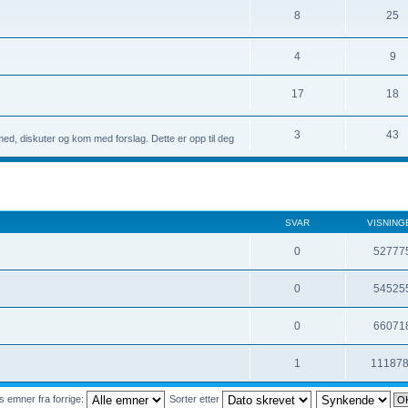
8
25
4
9
17
18
3
43
med, diskuter og kom med forslag. Dette er opp til deg
SVAR
VISNING
0
52777
0
54525
0
66071
1
11187
s emner fra forrige:
Sorter etter