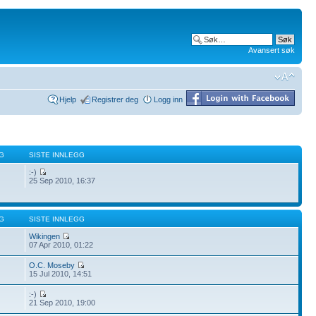
Avansert søk
Hjelp
Registrer deg
Logg inn
G
SISTE INNLEGG
:-)
25 Sep 2010, 16:37
G
SISTE INNLEGG
Wikingen
07 Apr 2010, 01:22
O.C. Moseby
15 Jul 2010, 14:51
:-)
21 Sep 2010, 19:00