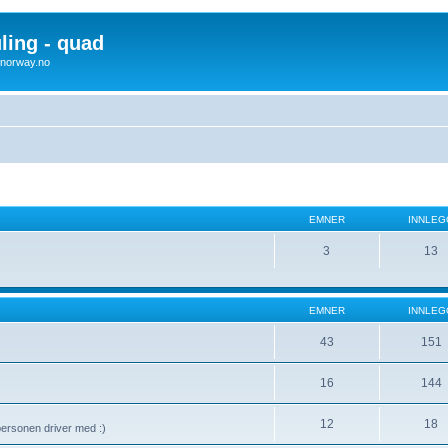
uling - quad
x4norway.no
EMNER
INNLEG
3
13
EMNER
INNLEG
43
151
16
144
12
18
 personen driver med :)