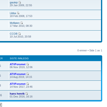
gautep
29 Jan 2009, 22:55
Libba
18 Feb 2008, 17:53
Moflaten
17 Mar 2010, 08:30
CCOB
10 Jul 2010, 20:58
0 emner • Side
1
av
1
ER
SISTE INNLEGG
ATVForumet
5
06 Nov 2019, 12:06
ATVForumet
5
14 Aug 2019, 14:15
ATVForumet
8
14 Nov 2017, 23:46
hans henrik
86
01 Des 2016, 16:16