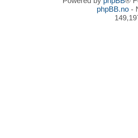
Powered by
phpBB
® F
phpBB.no
- 
149,19