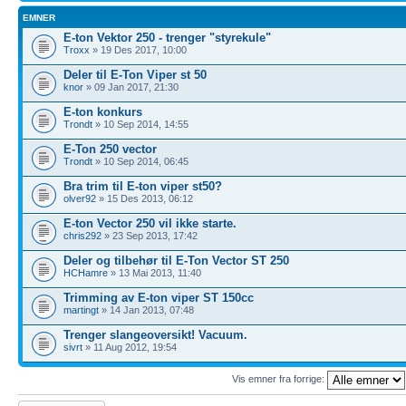
EMNER
E-ton Vektor 250 - trenger "styrekule"
Troxx
» 19 Des 2017, 10:00
Deler til E-Ton Viper st 50
knor
» 09 Jan 2017, 21:30
E-ton konkurs
Trondt
» 10 Sep 2014, 14:55
E-Ton 250 vector
Trondt
» 10 Sep 2014, 06:45
Bra trim til E-ton viper st50?
olver92
» 15 Des 2013, 06:12
E-ton Vector 250 vil ikke starte.
chris292
» 23 Sep 2013, 17:42
Deler og tilbehør til E-Ton Vector ST 250
HCHamre
» 13 Mai 2013, 11:40
Trimming av E-ton viper ST 150cc
martingt
» 14 Jan 2013, 07:48
Trenger slangeoversikt! Vacuum.
sivrt
» 11 Aug 2012, 19:54
Vis emner fra forrige:
Legg inn et nytt