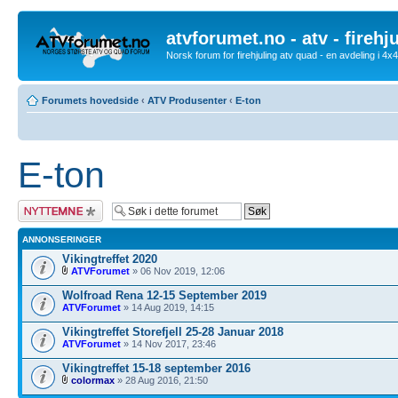
atvforumet.no - atv - firehj
Norsk forum for firehjuling atv quad - en avdeling i 4
Forumets hovedside
‹
ATV Produsenter
‹
E-ton
E-ton
Legg inn et nytt
emne
ANNONSERINGER
Vikingtreffet 2020
ATVForumet
» 06 Nov 2019, 12:06
Wolfroad Rena 12-15 September 2019
ATVForumet
» 14 Aug 2019, 14:15
Vikingtreffet Storefjell 25-28 Januar 2018
ATVForumet
» 14 Nov 2017, 23:46
Vikingtreffet 15-18 september 2016
colormax
» 28 Aug 2016, 21:50