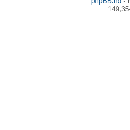
phpBB.no
- 
149,35