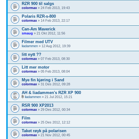
RZR 900 til salgs
colormax
» 24 Feb 2013, 19:43
Polaris RZR-s-800
colormax
» 14 Feb 2013, 22:17
Can-Am Maverick
smaug
» 21 Okt 2012, 11:56
Filmer med UTV
liadammen
» 12 Aug 2012, 19:39
litt nytt ??
colormax
» 07 Feb 2013, 08:30
Litt mer motor
colormax
» 05 Feb 2013, 08:04
Mye fin kjøring i Sand
colormax
» 31 Des 2012, 09:28
AH & liadammen's RZR XP 900
liadammen
» 21 Jul 2012, 15:21
RSR 900 XP2013
colormax
» 29 Des 2012, 00:34
Film
colormax
» 25 Des 2012, 12:12
Taket røyk på polarisen
colormax
» 21 Nov 2012, 00:45