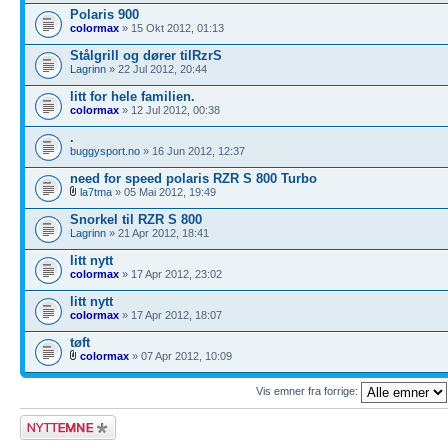
Polaris 900
colormax
» 15 Okt 2012, 01:13
Stålgrill og dører tilRzrS
Lagrinn
» 22 Jul 2012, 20:44
litt for hele familien.
colormax
» 12 Jul 2012, 00:38
.
buggysport.no
» 16 Jun 2012, 12:37
need for speed polaris RZR S 800 Turbo
la7tma
» 05 Mai 2012, 19:49
Snorkel til RZR S 800
Lagrinn
» 21 Apr 2012, 18:41
litt nytt
colormax
» 17 Apr 2012, 23:02
litt nytt
colormax
» 17 Apr 2012, 18:07
tøft
colormax
» 07 Apr 2012, 10:09
Vis emner fra forrige:
Legg inn et nytt
emne