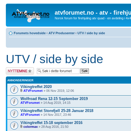
atvforumet.no - atv - firehj
Norsk forum for firehjuling atv quad - en avdeling i 4
Forumets hovedside
‹
ATV Produsenter
‹
UTV / side by side
UTV / side by side
Legg inn et nytt
emne
ANNONSERINGER
Vikingtreffet 2020
ATVForumet
» 06 Nov 2019, 12:06
Wolfroad Rena 12-15 September 2019
ATVForumet
» 14 Aug 2019, 14:15
Vikingtreffet Storefjell 25-28 Januar 2018
ATVForumet
» 14 Nov 2017, 23:46
Vikingtreffet 15-18 september 2016
colormax
» 28 Aug 2016, 21:50