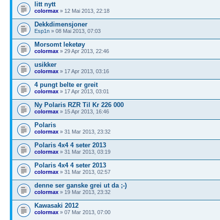
litt nytt
colormax
» 12 Mai 2013, 22:18
Dekkdimensjoner
Esp1n
» 08 Mai 2013, 07:03
Morsomt leketøy
colormax
» 29 Apr 2013, 22:46
usikker
colormax
» 17 Apr 2013, 03:16
4 pungt belte er greit
colormax
» 17 Apr 2013, 03:01
Ny Polaris RZR Til Kr 226 000
colormax
» 15 Apr 2013, 16:46
Polaris
colormax
» 31 Mar 2013, 23:32
Polaris 4x4 4 seter 2013
colormax
» 31 Mar 2013, 03:19
Polaris 4x4 4 seter 2013
colormax
» 31 Mar 2013, 02:57
denne ser ganske grei ut da ;-)
colormax
» 19 Mar 2013, 23:32
Kawasaki 2012
colormax
» 07 Mar 2013, 07:00