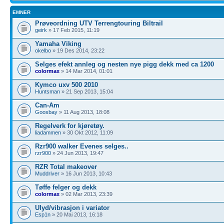
EMNER
Prøveordning UTV Terrengtouring Biltrail
geirk
» 17 Feb 2015, 11:19
Yamaha Viking
okelbo
» 19 Des 2014, 23:22
Selges efekt annleg og nesten nye pigg dekk med ca 1200
colormax
» 14 Mar 2014, 01:01
Kymco uxv 500 2010
Huntsman
» 21 Sep 2013, 15:04
Can-Am
Goosbay
» 11 Aug 2013, 18:08
Regelverk for kjøretøy.
liadammen
» 30 Okt 2012, 11:09
Rzr900 walker Evenes selges..
rzr900
» 24 Jun 2013, 19:47
RZR Total makeover
Muddriver
» 16 Jun 2013, 10:43
Tøffe felger og dekk
colormax
» 02 Mar 2013, 23:39
Ulyd/vibrasjon i variator
Esp1n
» 20 Mai 2013, 16:18