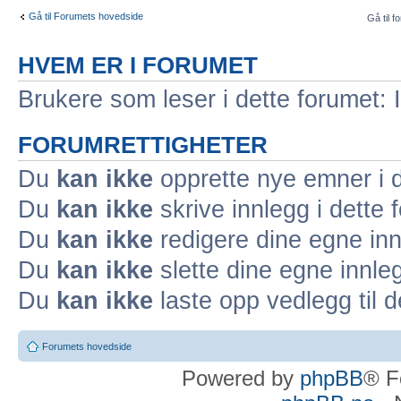
Gå til Forumets hovedside
Gå til f
HVEM ER I FORUMET
Brukere som leser i dette forumet: 
FORUMRETTIGHETER
Du
kan ikke
opprette nye emner i d
Du
kan ikke
skrive innlegg i dette 
Du
kan ikke
redigere dine egne inn
Du
kan ikke
slette dine egne innleg
Du
kan ikke
laste opp vedlegg til d
Forumets hovedside
Powered by
phpBB
® F