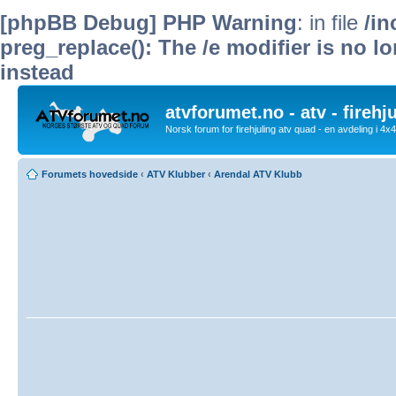
[phpBB Debug] PHP Warning
: in file
/i
preg_replace(): The /e modifier is no 
instead
atvforumet.no - atv - firehj
Norsk forum for firehjuling atv quad - en avdeling i 4
Forumets hovedside
‹
ATV Klubber
‹
Arendal ATV Klubb