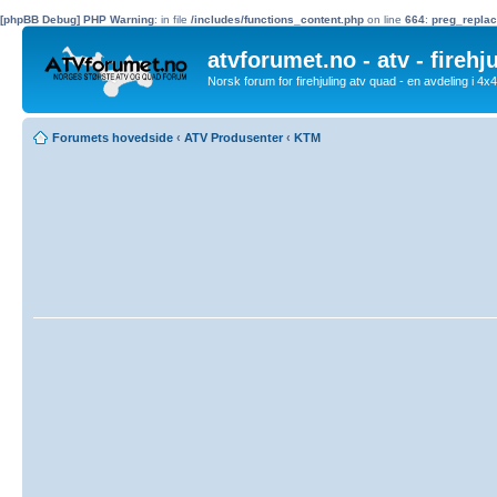
[phpBB Debug] PHP Warning
: in file
/includes/functions_content.php
on line
664
:
preg_replac
atvforumet.no - atv - firehj
Norsk forum for firehjuling atv quad - en avdeling i 4
Forumets hovedside
‹
ATV Produsenter
‹
KTM