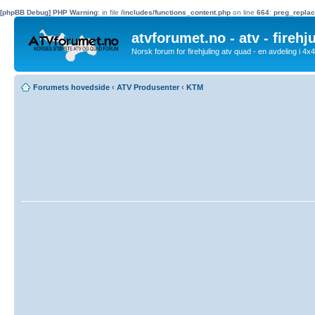
[phpBB Debug] PHP Warning
: in file
/includes/functions_content.php
on line
664
:
preg_replac
atvforumet.no - atv - firehj
Norsk forum for firehjuling atv quad - en avdeling i 4
Forumets hovedside
‹
ATV Produsenter
‹
KTM