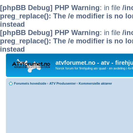
[phpBB Debug] PHP Warning
: in file
/i
preg_replace(): The /e modifier is no 
instead
[phpBB Debug] PHP Warning
: in file
/i
preg_replace(): The /e modifier is no 
instead
atvforumet.no - atv - firehj
Norsk forum for firehjuling atv quad - en avdeling i 4
Forumets hovedside
‹
ATV Produsenter
‹
Kommersielle aktører