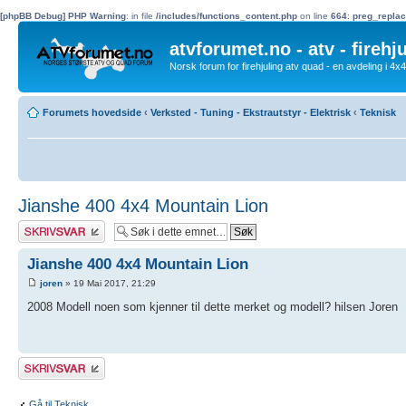
[phpBB Debug] PHP Warning
: in file
/includes/functions_content.php
on line
664
:
preg_replac
atvforumet.no - atv - firehj
Norsk forum for firehjuling atv quad - en avdeling i 4
Forumets hovedside
‹
Verksted - Tuning - Ekstrautstyr - Elektrisk
‹
Teknisk
Jianshe 400 4x4 Mountain Lion
Skriv et svar
Jianshe 400 4x4 Mountain Lion
joren
» 19 Mai 2017, 21:29
2008 Modell noen som kjenner til dette merket og modell? hilsen Joren
Skriv et svar
Gå til Teknisk