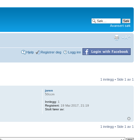
Avansert søk
Hjelp
Registrer deg
Logg inn
1 innlegg • Side
1
av
1
joren
50ccm
Innlegg:
1
Registrert:
19 Mai 2017, 21:19
Stolt fører av:
1 innlegg • Side
1
av
1