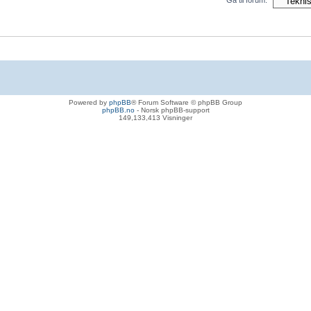
Gå til forum:
Powered by
phpBB
® Forum Software © phpBB Group
phpBB.no
- Norsk phpBB-support
149,133,413 Visninger