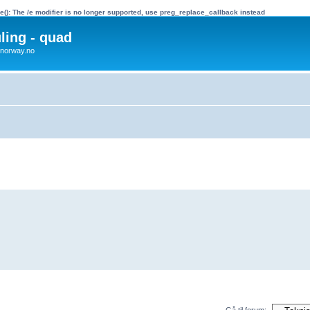
e(): The /e modifier is no longer supported, use preg_replace_callback instead
uling - quad
x4norway.no