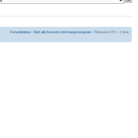
Forumledelse
•
Slett alle forumets informasjonskapsler
• Tidssone UTC + 1 time