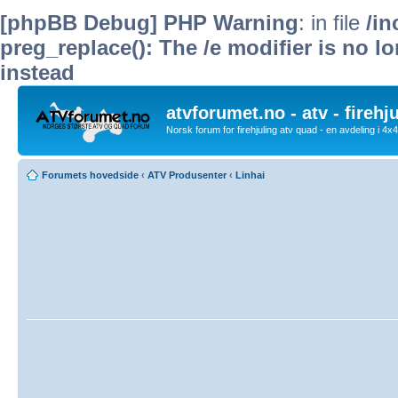
[phpBB Debug] PHP Warning
: in file
/i
preg_replace(): The /e modifier is no 
instead
atvforumet.no - atv - firehj
Norsk forum for firehjuling atv quad - en avdeling i 4
Forumets hovedside
‹
ATV Produsenter
‹
Linhai