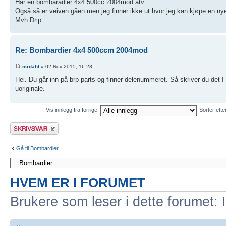
Har en bombaradier 4x4 500cc 2004mod atv.
Også så er veiven gåen men jeg finner ikke ut hvor jeg kan kjøpe en n
Mvh Drip
Re: Bombardier 4x4 500ccm 2004mod
mrdahl
» 02 Nov 2015, 16:28
Hei. Du går inn på brp parts og finner delenummeret. Så skriver du det I Go
uoriginale.
Vis innlegg fra forrige:
Sorter ett
Skriv et svar
Gå til Bombardier
HVEM ER I FORUMET
Brukere som leser i dette forumet: 