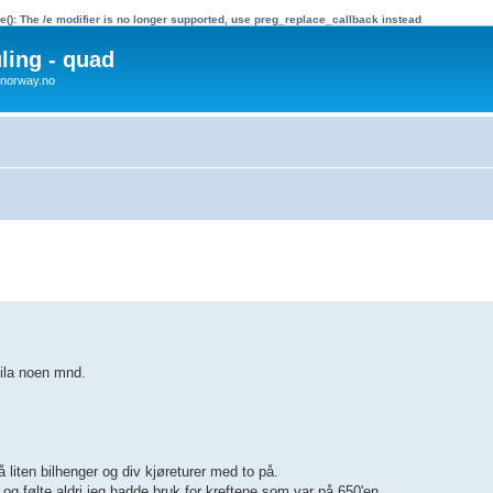
e(): The /e modifier is no longer supported, use preg_replace_callback instead
uling - quad
x4norway.no
ila noen mnd.
å liten bilhenger og div kjøreturer med to på.
ft og følte aldri jeg hadde bruk for kreftene som var på 650'en.