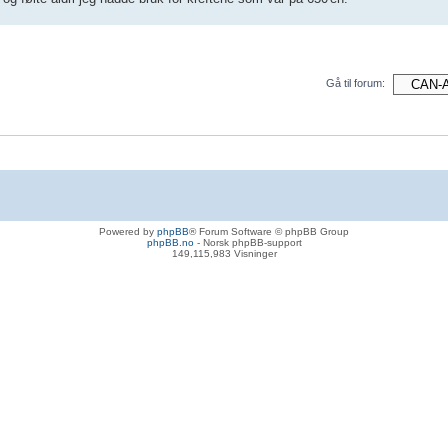
Gå til forum:
Powered by
phpBB
® Forum Software © phpBB Group
phpBB.no
- Norsk phpBB-support
149,115,983 Visninger