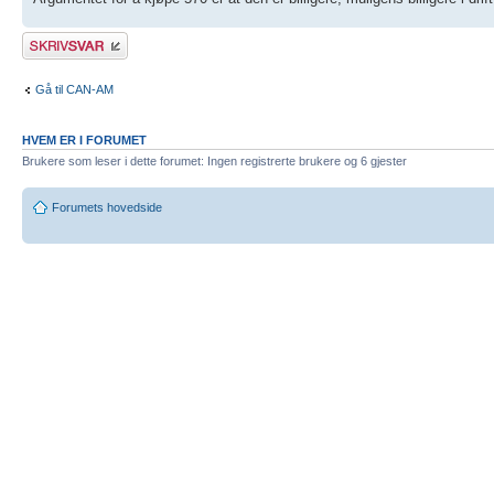
Skriv et svar
Gå til CAN-AM
HVEM ER I FORUMET
Brukere som leser i dette forumet: Ingen registrerte brukere og 6 gjester
Forumets hovedside