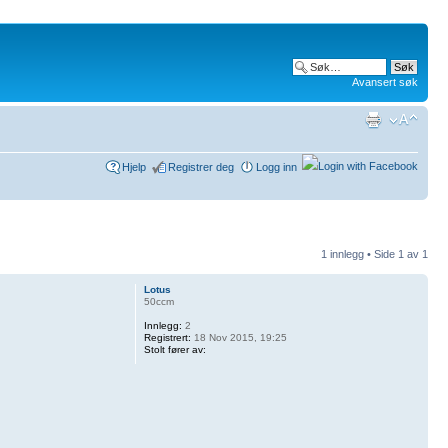
Avansert søk
Hjelp
Registrer deg
Logg inn
1 innlegg • Side
1
av
1
Lotus
50ccm
Innlegg:
2
Registrert:
18 Nov 2015, 19:25
Stolt fører av: