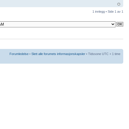
1 innlegg • Side
1
av
1
Forumledelse
•
Slett alle forumets informasjonskapsler
• Tidssone UTC + 1 time