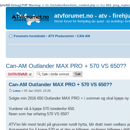
[phpBB Debug] PHP Warning
: in file
/includes/functions_content.php
on line
664
:
preg_replac
atvforumet.no - atv - firehj
Norsk forum for firehjuling atv quad - en avdeling i 4
Forumets hovedside
‹
ATV Produsenter
‹
CAN-AM
Can-AM Outlander MAX PRO + 570 VS 650??
Skriv et svar
Can-AM Outlander MAX PRO + 570 VS 650??
Lotus
» 05 Jan 2020, 15:29
Solgte min 2016 650 Outlander MAX PRO + i sommer og skal kjøpe ny 
Vurderer nå å kjøpe 570 istedenfor 650.
Noen som har erfaring 570 VS 650?
ATV'en blir mest brukt på grusveier rundt hytta, blir dratt noen vedlass p
Argumentet for å kjøpe 570 er at den er billigere, muligens billigere i dri