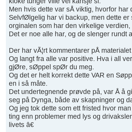
kloke tunger ville vel kansje si:
Men hvis dette var sÅ viktig, hvorfor har 
SelvfØlgelig har vi backup, men dette er 
orginalen som har den virkelige verdien,
Det er noe alle har, og de slenger rundt al
Der har vÃ¦rt kommentarer pÅ materialet
Og langt fra alle var positive. Hva i all 
gjØre, sØppel spØr du meg.
Og det er helt korrekt dette VAR en Søpp
en i så måte.
Det undertegnende prøvde på, var Å å gi 
seg på Dynga, både av skapninger og da
Og jeg tok dette som ett fristed hvor man
ting enn problemer med lys og drivaksler
livets â€