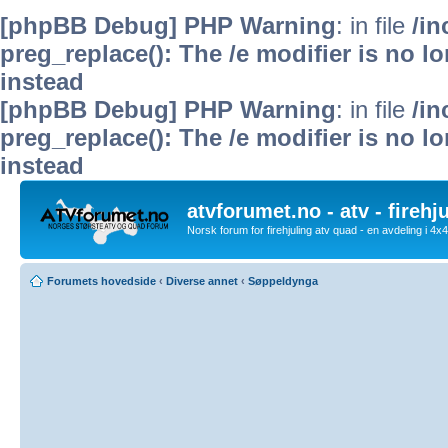
[phpBB Debug] PHP Warning
: in file
/i
preg_replace(): The /e modifier is no 
instead
[phpBB Debug] PHP Warning
: in file
/i
preg_replace(): The /e modifier is no 
instead
atvforumet.no - atv - firehj
Norsk forum for firehjuling atv quad - en avdeling i 4
Forumets hovedside
‹
Diverse annet
‹
Søppeldynga