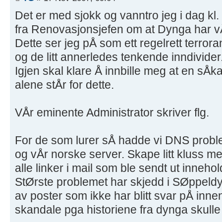
Det er med sjokk og vanntro jeg i dag kl
fra Renovasjonsjefen om at Dynga har vÃ¦
Dette ser jeg pÅ som ett regelrett terror
og de litt annerledes tenkende inndivider
Igjen skal klare Å innbille meg at en sÅk
alene stÅr for dette.
VÅr eminente Administrator skriver flg.
For de som lurer sÅ hadde vi DNS probl
og vÅr norske server. Skape litt kluss m
alle linker i mail som ble sendt ut innehol
StØrste problemet har skjedd i SØppeldy
av poster som ikke har blitt svar pÅ innen 
skandale pga historiene fra dynga skulle 