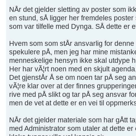
NÅr det gjelder sletting av poster som ik
en stund, sÅ ligger her fremdeles poste
som var tilfelle med Dynga. SÅ dette er e
Hvem som som stÅr ansvarlig for denne
spekulere pÅ, men jeg har mine mistanke
menneskelige hensyn ikke skal utdype h
Her har vÃ¦rt noen med en skjult agenda, 
Det gjenstÅr Å se om noen tar pÅ seg ans
vÃ¦re klar over at der finnes gruppering
rive med pÅ slikt og tar pÅ seg ansvar fo
men de vet at dette er en vei til oppmer
NÅr det gjelder materiale som har gÅtt t
med Administrator som utaler at dette er