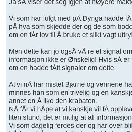
Ja sÅ viser det seg igjen at hØyere makter 
Vi som har fulgt med pÅ Dynga hadde fÅtt 
pÅ hva som skjedde der og de som bodde d
om en fÅr lov til Å bruke et slikt vagt uttry
Men dette kan jo ogsÅ vÃ¦re et signal o
informasjon ikke er Ønskelig! Hvis sÅ er t
om en hadde fÅtt signaler om dette.
At vi nÅ har mistet Bjarne og vennene hans
minnes han som en trivelig og en kanskje
annet en Å like den krabaten.
NÅ fÅr vi hÅpe at vi kanskje vil fÅ opple
liten stund, det er mulig at all informasjo
Vi som dagelig ferdes der og har over blik