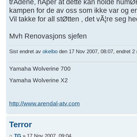
trÅdene, hÅper at dette kan holde humØ
kampen for de av oss som ikke var og er 
Vil takke for all stØtten , det vÃ¦re seg h
Mvh Renovasjons sjefen
Sist endret av
okelbo
den 17 Nov 2007, 08:07, endret 2 
Yamaha Wolverine 700
Yamaha Wolverine X2
http://www.arendal-atv.com
Terror
TG
» 17 Nov 2007, 09:04