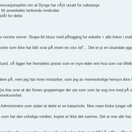
enovasjonsjefen om at Dynga har vÃ¦rt utsatt for sabotasje.
 litt annerledes tenkende inndivider.
tÅr for dette.
orske server. Skape litt kluss med pÅlogging for enkelte + alle linker i mai
ter som ikke har blitt svar pÅ innen en viss tid"... Det er jo en skandale pga 
 stund, sÅ ligger her fremdeles poster som er mye elder enn hva som var tilf
ere pÅ, men jeg har mine mistanker, som jeg av menneskelige hensyn ikke s
re klar over at der finnes grupperinger der ute som som lar seg rive med pÅ s
oppmerksomhet.
dministrator som utaler at dette er en katastrofe. Men noen kloke tunger vill
n som har den virkelige verdien, kopier er ikke det samme. Det er noe alle har