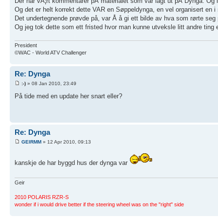
Der har vÃ¦rt kommentarer pÅ materialet som var lagt ut pÅ Dynga. Og la
Og det er helt korrekt dette VAR en Søppeldynga, en vel organisert en i
Det undertegnende prøvde på, var Å å gi ett bilde av hva som rørte se
Og jeg tok dette som ett fristed hvor man kunne utveksle litt andre ting
President
©WAC - World ATV Challenger
Re: Dynga
:-)
» 08 Jan 2010, 23:49
På tide med en update her snart eller?
Re: Dynga
GEIRMM
» 12 Apr 2010, 09:13
kanskje de har byggd hus der dynga var
Geir
2010 POLARIS RZR-S
wonder if i would drive better if the steering wheel was on the "right" side