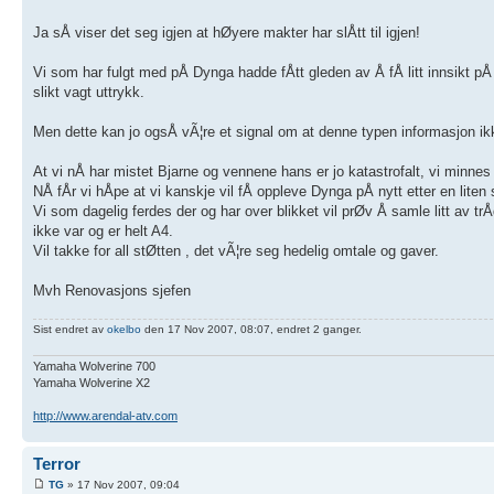
Ja sÅ viser det seg igjen at hØyere makter har slÅtt til igjen!
Vi som har fulgt med pÅ Dynga hadde fÅtt gleden av Å fÅ litt innsikt pÅ 
slikt vagt uttrykk.
Men dette kan jo ogsÅ vÃ¦re et signal om at denne typen informasjon ikke
At vi nÅ har mistet Bjarne og vennene hans er jo katastrofalt, vi minnes
NÅ fÅr vi hÅpe at vi kanskje vil fÅ oppleve Dynga pÅ nytt etter en liten s
Vi som dagelig ferdes der og har over blikket vil prØv Å samle litt av
ikke var og er helt A4.
Vil takke for all stØtten , det vÃ¦re seg hedelig omtale og gaver.
Mvh Renovasjons sjefen
Sist endret av
okelbo
den 17 Nov 2007, 08:07, endret 2 ganger.
Yamaha Wolverine 700
Yamaha Wolverine X2
http://www.arendal-atv.com
Terror
TG
» 17 Nov 2007, 09:04