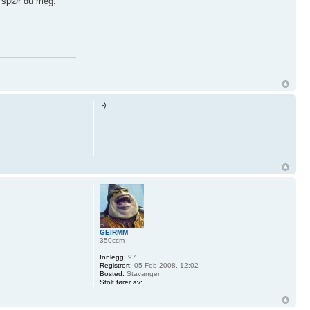
l spØr du meg.
:-)
GEIRMM
350ccm
Innlegg:
97
Registrert:
05 Feb 2008, 12:02
Bosted:
Stavanger
Stolt fører av: