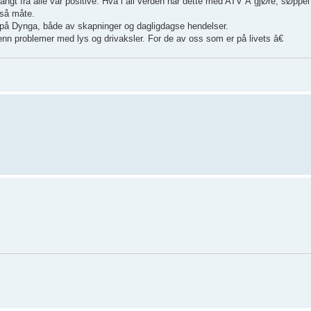
ngt fra alle var positive. Hva i all verden har dette med ATV Å gjØre, sØppe
 så måte.
g på Dynga, både av skapninger og dagligdagse hendelser.
 enn problemer med lys og drivaksler. For de av oss som er på livets â€