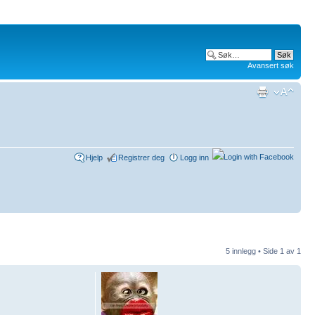
Avansert søk
Hjelp
Registrer deg
Logg inn
5 innlegg • Side
1
av
1