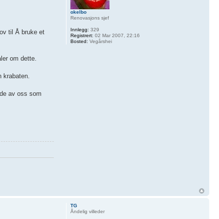
okelbo
Renovasjons sjef
Innlegg:
329
v til Å bruke et
Registrert:
02 Mar 2007, 22:16
Bosted:
Vegårshei
ler om dette.
n krabaten.
r de av oss som
TG
Åndelig villeder