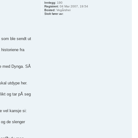
Innlegg:
190
Registrert:
04 Mar 2007, 19:54
Bosted:
Vegårshei
Stolt fører av:
l som ble sendt ut
historiene fra
elle med Dynga. SÅ
kal utdype her.
likt og tar pÅ seg
e vel kansje si:
, og de slenger