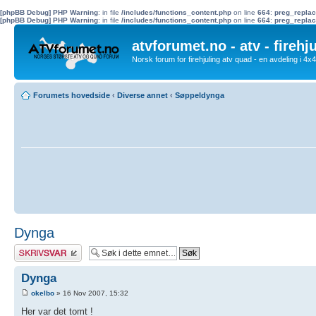
[phpBB Debug] PHP Warning
: in file
/includes/functions_content.php
on line
664
:
preg_replac
[phpBB Debug] PHP Warning
: in file
/includes/functions_content.php
on line
664
:
preg_replac
atvforumet.no - atv - firehj
Norsk forum for firehjuling atv quad - en avdeling i 4
Forumets hovedside
‹
Diverse annet
‹
Søppeldynga
Dynga
Skriv et svar
Dynga
okelbo
» 16 Nov 2007, 15:32
Her var det tomt !