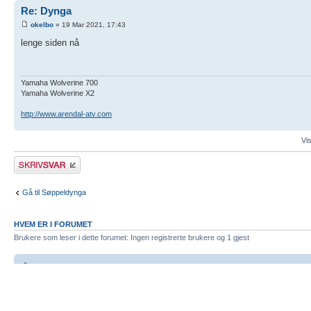
Re: Dynga
okelbo
» 19 Mar 2021, 17:43
lenge siden nå
Yamaha Wolverine 700
Yamaha Wolverine X2
http://www.arendal-atv.com
Vis
Skriv et svar
Gå til Søppeldynga
HVEM ER I FORUMET
Brukere som leser i dette forumet: Ingen registrerte brukere og 1 gjest
Forumets hovedside