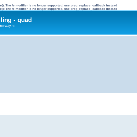
e(): The /e modifier is no longer supported, use preg_replace_callback instead
e(): The /e modifier is no longer supported, use preg_replace_callback instead
uling - quad
x4norway.no