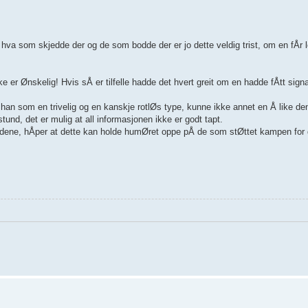
hva som skjedde der og de som bodde der er jo dette veldig trist, om en fÅr lo
 er Ønskelig! Hvis sÅ er tilfelle hadde det hvert greit om en hadde fÅtt signa
 han som en trivelig og en kanskje rotlØs type, kunne ikke annet en Å like de
tund, det er mulig at all informasjonen ikke er godt tapt.
 trÅdene, hÅper at dette kan holde humØret oppe pÅ de som stØttet kampen fo