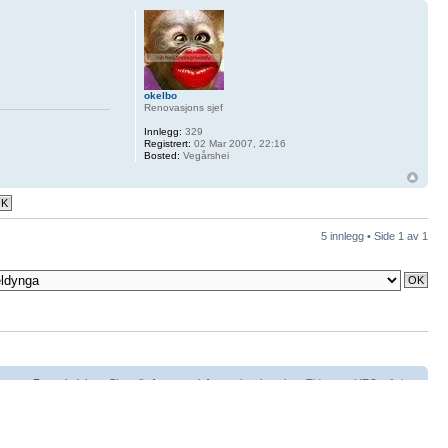
okelbo
Renovasjons sjef
Innlegg:
329
Registrert:
02 Mar 2007, 22:16
Bosted:
Vegårshei
5 innlegg • Side
1
av
1
Forumledelse
•
Slett alle forumets informasjonskapsler
• Tidssone UTC + 1 time