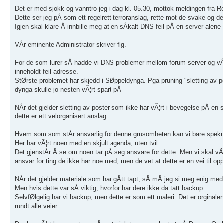
Det er med sjokk og vanntro jeg i dag kl. 05.30, mottok meldingen fra R
Dette ser jeg pÅ som ett regelrett terroranslag, rette mot de svake og de
Igjen skal klare Å innbille meg at en sÅkalt DNS feil pÅ en server alene s
VÅr eminente Administrator skriver flg.
For de som lurer sÅ hadde vi DNS problemer mellom forum server og vÅr n
inneholdt feil adresse.
StØrste problemet har skjedd i SØppeldynga. Pga pruning "sletting av pos
dynga skulle jo nesten vÃ¦rt spart pÅ
NÅr det gjelder sletting av poster som ikke har vÃ¦rt i bevegelse pÅ en
dette er ett velorganisert anslag.
Hvem som som stÅr ansvarlig for denne grusomheten kan vi bare spekul
Her har vÃ¦rt noen med en skjult agenda, uten tvil.
Det gjenstÅr Å se om noen tar pÅ seg ansvare for dette. Men vi skal vÃ¦
ansvar for ting de ikke har noe med, men de vet at dette er en vei til 
NÅr det gjelder materiale som har gÅtt tapt, sÅ mÅ jeg si meg enig med A
Men hvis dette var sÅ viktig, hvorfor har dere ikke da tatt backup.
SelvfØlgelig har vi backup, men dette er som ett maleri. Det er orginale
rundt alle veier.