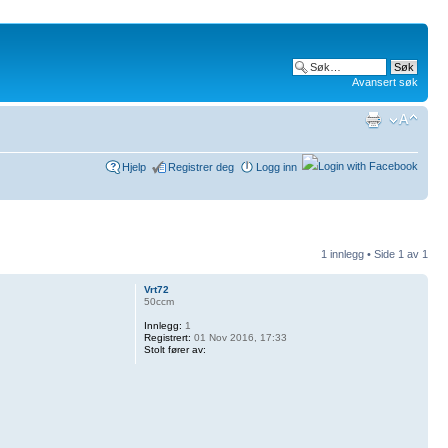
Avansert søk
Hjelp
Registrer deg
Logg inn
1 innlegg • Side
1
av
1
Vrt72
50ccm
Innlegg:
1
Registrert:
01 Nov 2016, 17:33
Stolt fører av: