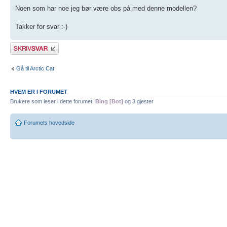
Noen som har noe jeg bør være obs på med denne modellen?
Takker for svar :-)
Skriv et svar
Gå til Arctic Cat
HVEM ER I FORUMET
Brukere som leser i dette forumet:
Bing [Bot]
og 3 gjester
Forumets hovedside