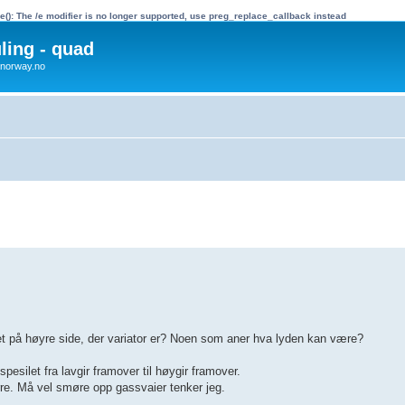
e(): The /e modifier is no longer supported, use preg_replace_callback instead
uling - quad
x4norway.no
slet på høyre side, der variator er? Noen som aner hva lyden kan være?
spesilet fra lavgir framover til høygir framover.
rre. Må vel smøre opp gassvaier tenker jeg.