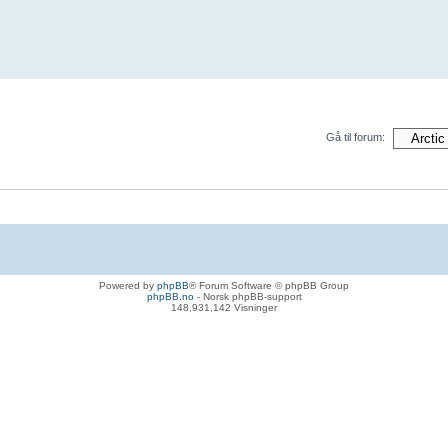
Gå til forum:
Powered by
phpBB
® Forum Software © phpBB Group
phpBB.no
- Norsk phpBB-support
148,931,142 Visninger