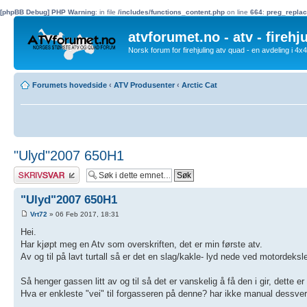
[phpBB Debug] PHP Warning
: in file
/includes/functions_content.php
on line
664
:
preg_replac
atvforumet.no - atv - firehj
Norsk forum for firehjuling atv quad - en avdeling i 4
Forumets hovedside
‹
ATV Produsenter
‹
Arctic Cat
"Ulyd"2007 650H1
Skriv et svar
"Ulyd"2007 650H1
Vrt72
» 06 Feb 2017, 18:31
Hei.
Har kjøpt meg en Atv som overskriften, det er min første atv.
Av og til på lavt turtall så er det en slag/kakle- lyd nede ved motordek
Så henger gassen litt av og til så det er vanskelig å få den i gir, dette er 
Hva er enkleste "vei" til forgasseren på denne? har ikke manual dessve