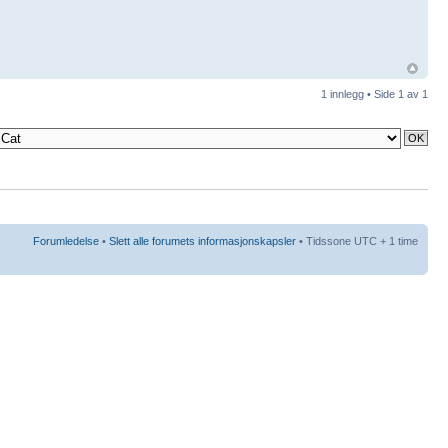
1 innlegg • Side
1
av
1
Forumledelse
•
Slett alle forumets informasjonskapsler
• Tidssone UTC + 1 time