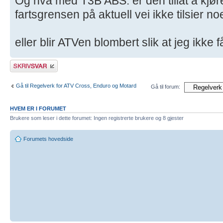
Og hva med T3B ABS. er den tillat å kjøre
fartsgrensen på aktuell vei ikke tilsier no
eller blir ATVen blombert slik at jeg ikke
Skriv et svar
Gå til Regelverk for ATV Cross, Enduro og Motard
Gå til forum:
HVEM ER I FORUMET
Brukere som leser i dette forumet: Ingen registrerte brukere og 8 gjester
Forumets hovedside