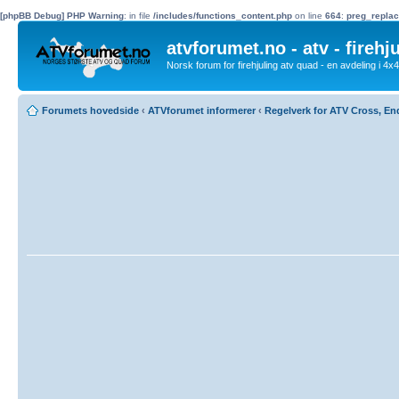
[phpBB Debug] PHP Warning
: in file
/includes/functions_content.php
on line
664
:
preg_replac
atvforumet.no - atv - firehj
Norsk forum for firehjuling atv quad - en avdeling i 4
Forumets hovedside
‹
ATVforumet informerer
‹
Regelverk for ATV Cross, E