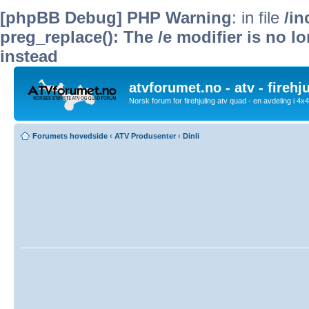
[phpBB Debug] PHP Warning
: in file
/i
preg_replace(): The /e modifier is no 
instead
atvforumet.no - atv - firehj
Norsk forum for firehjuling atv quad - en avdeling i 4
Forumets hovedside
‹
ATV Produsenter
‹
Dinli