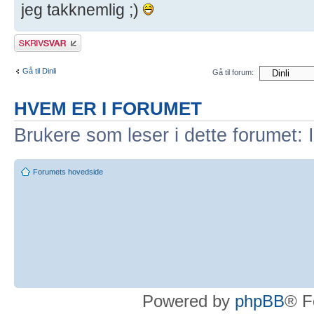
jeg takknemlig ;)
Skriv et svar
Gå til Dinli
Gå til forum:
HVEM ER I FORUMET
Brukere som leser i dette forumet: 
Forumets hovedside
Powered by
phpBB
® F