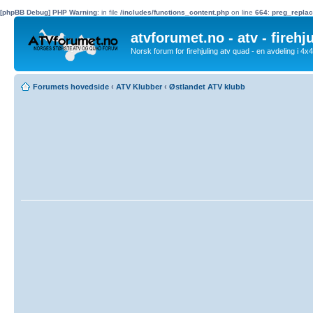
[phpBB Debug] PHP Warning
: in file
/includes/functions_content.php
on line
664
:
preg_replac
atvforumet.no - atv - firehj
Norsk forum for firehjuling atv quad - en avdeling i 4
Forumets hovedside
‹
ATV Klubber
‹
Østlandet ATV klubb