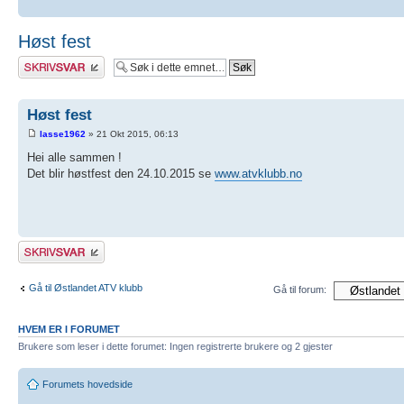
Høst fest
Skriv et svar
Høst fest
lasse1962
» 21 Okt 2015, 06:13
Hei alle sammen !
Det blir høstfest den 24.10.2015 se
www.atvklubb.no
Skriv et svar
Gå til Østlandet ATV klubb
Gå til forum:
HVEM ER I FORUMET
Brukere som leser i dette forumet: Ingen registrerte brukere og 2 gjester
Forumets hovedside