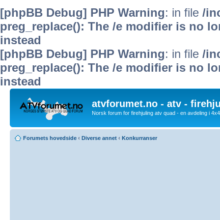
[phpBB Debug] PHP Warning
: in file
/i
preg_replace(): The /e modifier is no 
instead
[phpBB Debug] PHP Warning
: in file
/i
preg_replace(): The /e modifier is no 
instead
atvforumet.no - atv - firehj
Norsk forum for firehjuling atv quad - en avdeling i 4
Forumets hovedside
‹
Diverse annet
‹
Konkurranser