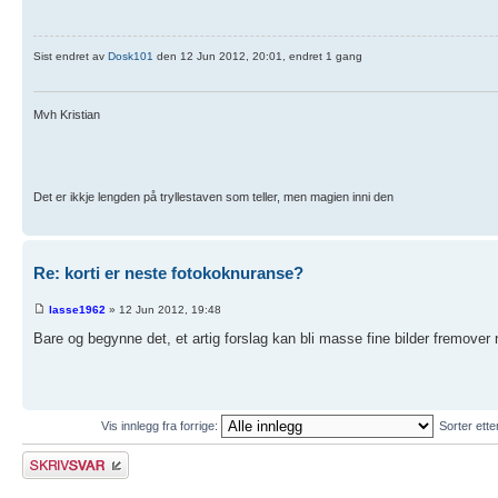
Sist endret av
Dosk101
den 12 Jun 2012, 20:01, endret 1 gang
Mvh Kristian
Det er ikkje lengden på tryllestaven som teller, men magien inni den
Re: korti er neste fotokoknuranse?
lasse1962
» 12 Jun 2012, 19:48
Bare og begynne det, et artig forslag kan bli masse fine bilder fremover 
Vis innlegg fra forrige:
Sorter ett
Skriv et svar