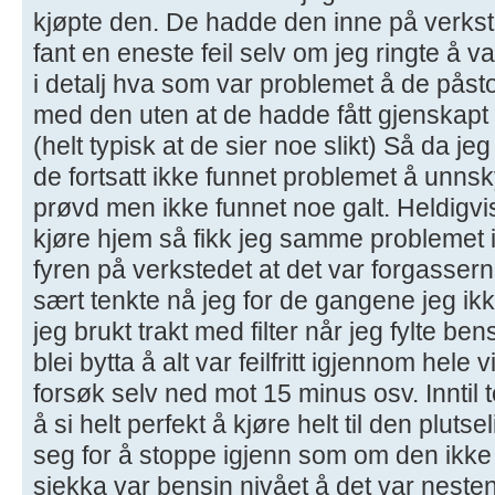
kjøpte den. De hadde den inne på verkste
fant en eneste feil selv om jeg ringte å v
i detalj hva som var problemet å de påst
med den uten at de hadde fått gjenskap
(helt typisk at de sier noe slikt) Så da j
de fortsatt ikke funnet problemet å unns
prøvd men ikke funnet noe galt. Heldigvis 
kjøre hjem så fikk jeg samme problemet 
fyren på verkstedet at det var forgassern
sært tenkte nå jeg for de gangene jeg ikke
jeg brukt trakt med filter når jeg fylte b
blei bytta å alt var feilfritt igjennom hele 
forsøk selv ned mot 15 minus osv. Inntil 
å si helt perfekt å kjøre helt til den pluts
seg for å stoppe igjenn som om den ikke f
sjekka var bensin nivået å det var nesten f