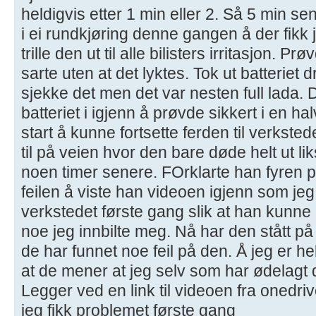
heldigvis etter 1 min eller 2. Så 5 min s
i ei rundkjøring denne gangen å der fikk 
trille den ut til alle bilisters irritasjon. 
sarte uten at det lyktes. Tok ut batteriet
sjekke det men det var nesten full lada. Dr
batteriet i igjenn å prøvde sikkert i en hal
start å kunne fortsette ferden til verkste
til på veien hvor den bare døde helt ut l
noen timer senere. FOrklarte han fyren 
feilen å viste han videoen igjenn som jeg
verkstedet første gang slik at han kunne h
noe jeg innbilte meg. Nå har den stått på 
de har funnet noe feil på den. Å jeg er hel
at de mener at jeg selv som har ødelagt 
Legger ved en link til videoen fra onedriv
jeg fikk problemet første gang