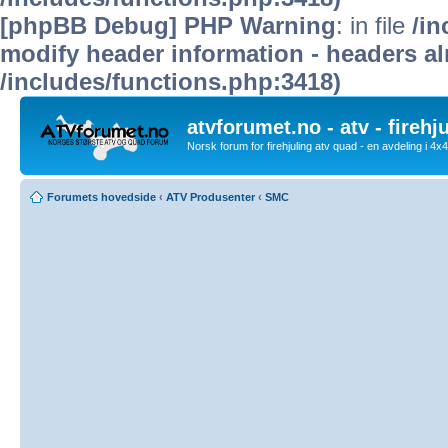
[phpBB Debug] PHP Warning
: in file
/in
modify header information - headers alr
/includes/functions.php:3418)
atvforumet.no - atv - firehj
Norsk forum for firehjuling atv quad - en avdeling i 4
Forumets hovedside
‹
ATV Produsenter
‹
SMC