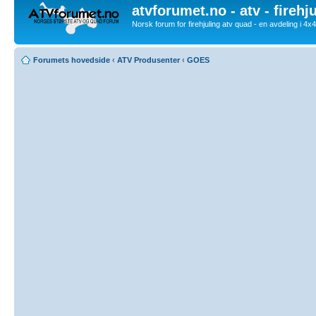
atvforumet.no - atv - firehj
Norsk forum for firehjuling atv quad - en avdeling i 4
Forumets hovedside
‹
ATV Produsenter
‹
GOES