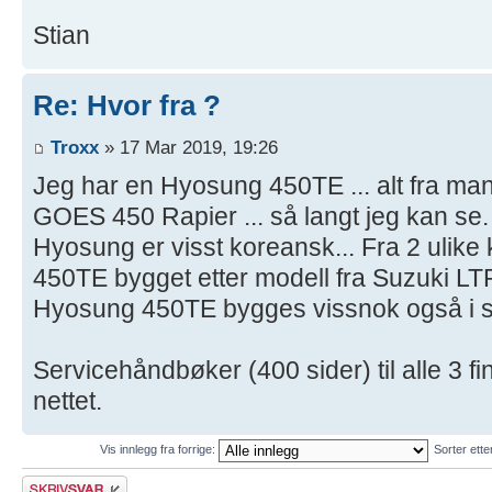
Stian
Re: Hvor fra ?
Troxx
» 17 Mar 2019, 19:26
Jeg har en Hyosung 450TE ... alt fra manu
GOES 450 Rapier ... så langt jeg kan se.
Hyosung er visst koreansk... Fra 2 ulike
450TE bygget etter modell fra Suzuki L
Hyosung 450TE bygges vissnok også i 
Servicehåndbøker (400 sider) til alle 3 f
nettet.
Vis innlegg fra forrige:
Sorter ett
Skriv et svar