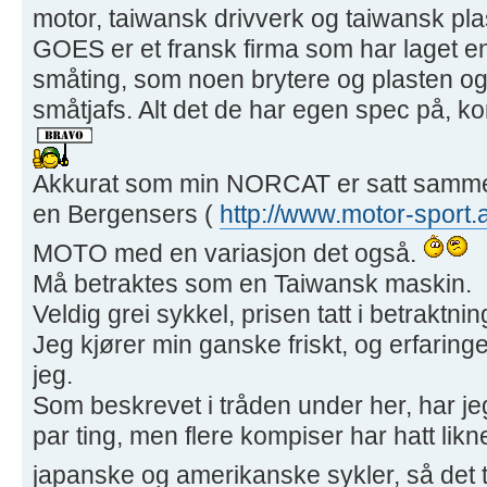
motor, taiwansk drivverk og taiwansk pla
GOES er et fransk firma som har laget e
småting, som noen brytere og plasten og
småtjafs. Alt det de har egen spec på, 
Akkurat som min NORCAT er satt sammen 
en Bergensers (
http://www.motor-sport.
MOTO med en variasjon det også.
Må betraktes som en Taiwansk maskin.
Veldig grei sykkel, prisen tatt i betraktnin
Jeg kjører min ganske friskt, og erfaring
jeg.
Som beskrevet i tråden under her, har jeg
par ting, men flere kompiser har hatt li
japanske og amerikanske sykler, så det t