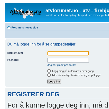
atvforumet.no - atv - firehj
Norsk forum for firehjuling atv quad - en avdeling i 4
Forumets hovedside
Du må logge inn for å se gruppedetaljer
Brukernavn:
Passord:
Jeg har glemt passordet
Logg meg på automatisk hver gang
Ikke vis vanlige brukere at jeg er pålogget
REGISTRER DEG
For å kunne logge deg inn, må du