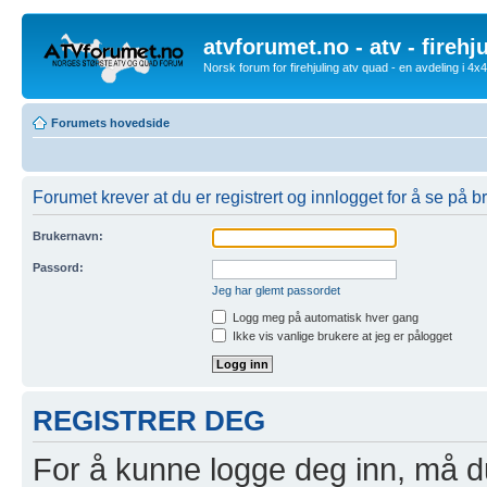
atvforumet.no - atv - firehj
Norsk forum for firehjuling atv quad - en avdeling i 4
Forumets hovedside
Forumet krever at du er registrert og innlogget for å se på br
Brukernavn:
Passord:
Jeg har glemt passordet
Logg meg på automatisk hver gang
Ikke vis vanlige brukere at jeg er pålogget
REGISTRER DEG
For å kunne logge deg inn, må du