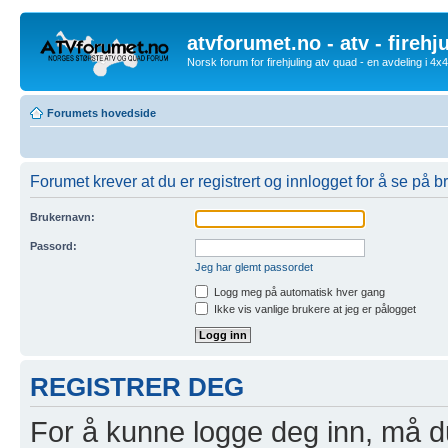
atvforumet.no - atv - firehj
Norsk forum for firehjuling atv quad - en avdeling i 4
Forumets hovedside
Forumet krever at du er registrert og innlogget for å se på br
Brukernavn:
Passord:
Jeg har glemt passordet
Logg meg på automatisk hver gang
Ikke vis vanlige brukere at jeg er pålogget
REGISTRER DEG
For å kunne logge deg inn, må du