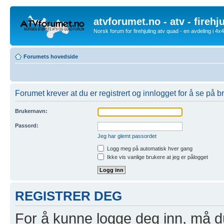
atvforumet.no - atv - firehj
Norsk forum for firehjuling atv quad - en avdeling i 4
Forumets hovedside
Forumet krever at du er registrert og innlogget for å se på br
Brukernavn:
Passord:
Jeg har glemt passordet
Logg meg på automatisk hver gang
Ikke vis vanlige brukere at jeg er pålogget
REGISTRER DEG
For å kunne logge deg inn, må du