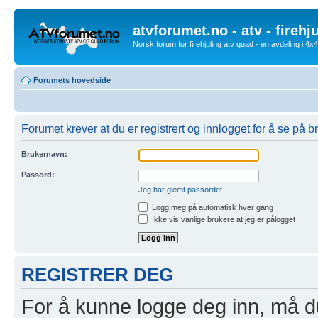
atvforumet.no - atv - firehj
Norsk forum for firehjuling atv quad - en avdeling i 4
Forumets hovedside
Forumet krever at du er registrert og innlogget for å se på br
Brukernavn:
Passord:
Jeg har glemt passordet
Logg meg på automatisk hver gang
Ikke vis vanlige brukere at jeg er pålogget
REGISTRER DEG
For å kunne logge deg inn, må du