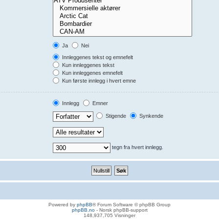
Ja
Nei
Innleggenes tekst og emnefelt
Kun innleggenes tekst
Kun innleggenes emnefelt
Kun første innlegg i hvert emne
Innlegg
Emner
Stigende
Synkende
tegn fra hvert innlegg.
Powered by
phpBB
® Forum Software © phpBB Group
phpBB.no
- Norsk phpBB-support
148,937,705 Visninger