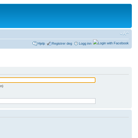
Hjelp
Registrer deg
Logg inn
en)