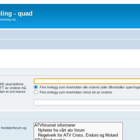
uling - quad
x4norway.no
KE skal befinne
Finn innlegg som inneholder alle ordene (eller tilfredstiller spørring
 ETT av ordene må
dan et ord staves
Finn innlegg som inneholder minst ett av ordene
et forelderforum og