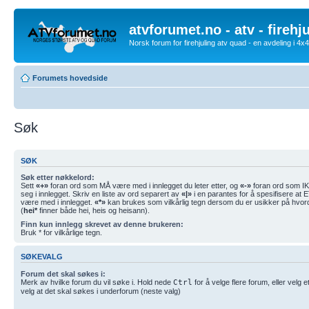
atvforumet.no - atv - firehj
Norsk forum for firehjuling atv quad - en avdeling i 4
Forumets hovedside
Søk
SØK
Søk etter nøkkelord:
Sett
«+»
foran ord som MÅ være med i innlegget du leter etter, og
«-»
foran ord som IK
seg i innlegget. Skriv en liste av ord separert av
«|»
i en parantes for å spesifisere at
være med i innlegget.
«*»
kan brukes som vilkårlig tegn dersom du er usikker på hvor
(
hei*
finner både hei, heis og heisann).
Finn kun innlegg skrevet av denne brukeren:
Bruk * for vilkårlige tegn.
SØKEVALG
Forum det skal søkes i:
Merk av hvilke forum du vil søke i. Hold nede
Ctrl
for å velge flere forum, eller velg 
velg at det skal søkes i underforum (neste valg)