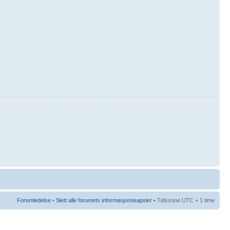
Forumledelse
•
Slett alle forumets informasjonskapsler
• Tidssone UTC + 1 time