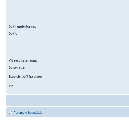
Søk i underforum:
Søk i:
Vis resultater som:
Sorter etter:
Bare vis treff fra siste:
Vis:
Forumets hovedside