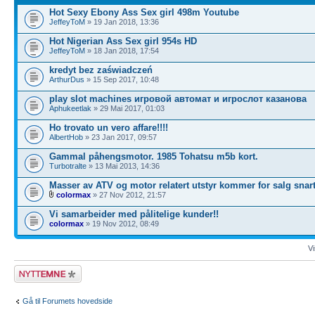
Hot Sexy Ebony Ass Sex girl 498m Youtube
JeffeyToM
» 19 Jan 2018, 13:36
Hot Nigerian Ass Sex girl 954s HD
JeffeyToM
» 18 Jan 2018, 17:54
kredyt bez zaświadczeń
ArthurDus
» 15 Sep 2017, 10:48
play slot machines игровой автомат и игрослот казанова
Aphukeetlak
» 29 Mai 2017, 01:03
Ho trovato un vero affare!!!!
AlbertHob
» 23 Jan 2017, 09:57
Gammal påhengsmotor. 1985 Tohatsu m5b kort.
Turbotralte
» 13 Mai 2013, 14:36
Masser av ATV og motor relatert utstyr kommer for salg snar
colormax
» 27 Nov 2012, 21:57
Vi samarbeider med pålitelige kunder!!
colormax
» 19 Nov 2012, 08:49
Vi
Legg inn et nytt
emne
Gå til Forumets hovedside