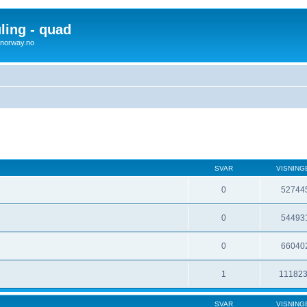
uling - quad
x4norway.no
SVAR
VISNING
0
52744
0
54493
0
66040
1
11182
SVAR
VISNING