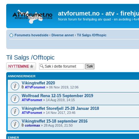
atvforumet.no - atv - firehj
Norsk forum for firehjuling atv quad - en avdeling i 4
Forumets hovedside
‹
Diverse annet
‹
Til Salgs /Offtopic
Til Salgs /Offtopic
Legg inn et nytt
emne
ANNONSERINGER
Vikingtreffet 2020
ATVForumet
» 06 Nov 2019, 12:06
Wolfroad Rena 12-15 September 2019
ATVForumet
» 14 Aug 2019, 14:15
Vikingtreffet Storefjell 25-28 Januar 2018
ATVForumet
» 14 Nov 2017, 23:46
Vikingtreffet 15-18 september 2016
colormax
» 28 Aug 2016, 21:50
EMNER