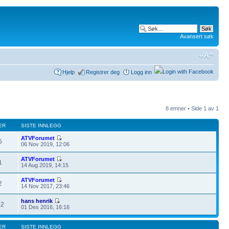
Avansert søk
Hjelp
Registrer deg
Logg inn
8 emner • Side
1
av
1
ER
SISTE INNLEGG
ATVForumet
5
06 Nov 2019, 12:06
ATVForumet
1
14 Aug 2019, 14:15
ATVForumet
2
14 Nov 2017, 23:46
hans henrik
32
01 Des 2016, 16:16
ER
SISTE INNLEGG