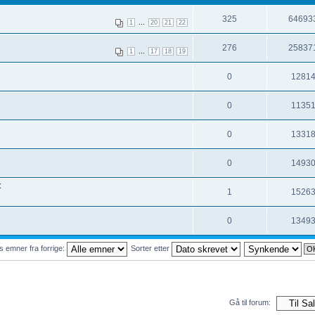
325
64693
...
1
20
21
22
276
25837
...
1
17
18
19
0
1281
0
1135
0
1331
0
1493
t
1
1526
0
1349
s emner fra forrige:
Sorter etter
Gå til forum: