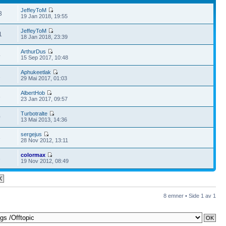
JeffeyToM
3
19 Jan 2018, 19:55
JeffeyToM
1
18 Jan 2018, 23:39
ArthurDus
4
15 Sep 2017, 10:48
Aphukeetlak
1
29 Mai 2017, 01:03
AlbertHob
8
23 Jan 2017, 09:57
Turbotralte
0
13 Mai 2013, 14:36
sergejus
3
28 Nov 2012, 13:11
colormax
3
19 Nov 2012, 08:49
8 emner • Side
1
av
1