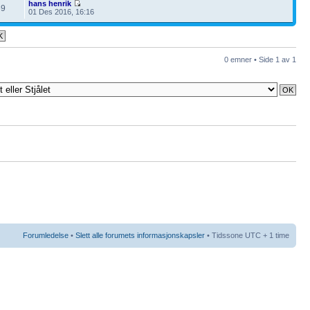
hans henrik
69
01 Des 2016, 16:16
0 emner • Side
1
av
1
Forumledelse
•
Slett alle forumets informasjonskapsler
• Tidssone UTC + 1 time