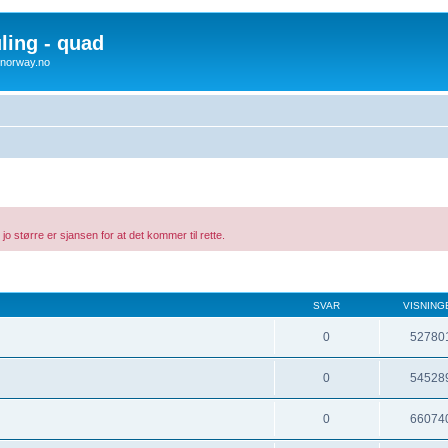
uling - quad
x4norway.no
 jo større er sjansen for at det kommer til rette.
SVAR
VISNING
0
52780
0
54528
0
66074