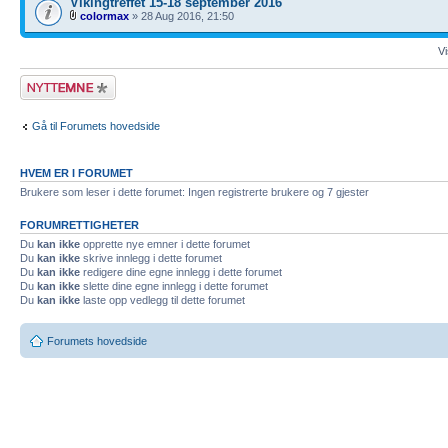
Vikingtreffet 15-18 september 2016
colormax
» 28 Aug 2016, 21:50
Vi
Legg inn et nytt
emne
Gå til Forumets hovedside
HVEM ER I FORUMET
Brukere som leser i dette forumet: Ingen registrerte brukere og 7 gjester
FORUMRETTIGHETER
Du
kan ikke
opprette nye emner i dette forumet
Du
kan ikke
skrive innlegg i dette forumet
Du
kan ikke
redigere dine egne innlegg i dette forumet
Du
kan ikke
slette dine egne innlegg i dette forumet
Du
kan ikke
laste opp vedlegg til dette forumet
Forumets hovedside