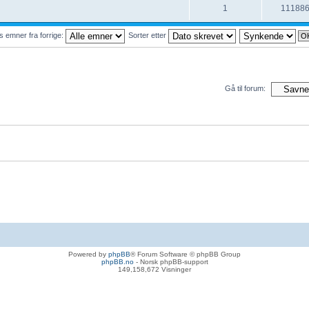
1
11188
s emner fra forrige:
Sorter etter
Gå til forum:
Powered by
phpBB
® Forum Software © phpBB Group
phpBB.no
- Norsk phpBB-support
149,158,672 Visninger