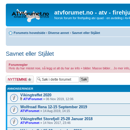
atvforumet.no - atv - firehj
Norsk forum for firehjuling atv quad - en avdeling i 4
Forumets hovedside
‹
Diverse annet
‹
Savnet eller Stjålet
Savnet eller Stjålet
Forumregler
Hvis du har mistet noe, så legg ut alt du har av info + bilder. Masse bilder... Jo mer info,
Legg inn et nytt
emne
ANNONSERINGER
Vikingtreffet 2020
ATVForumet
» 06 Nov 2019, 12:06
Wolfroad Rena 12-15 September 2019
ATVForumet
» 14 Aug 2019, 14:15
Vikingtreffet Storefjell 25-28 Januar 2018
ATVForumet
» 14 Nov 2017, 23:46