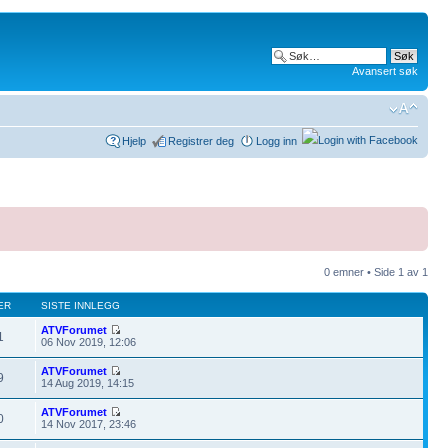
Avansert søk
Hjelp
Registrer deg
Logg inn
0 emner • Side
1
av
1
ER
SISTE INNLEGG
ATVForumet
1
06 Nov 2019, 12:06
ATVForumet
9
14 Aug 2019, 14:15
ATVForumet
0
14 Nov 2017, 23:46