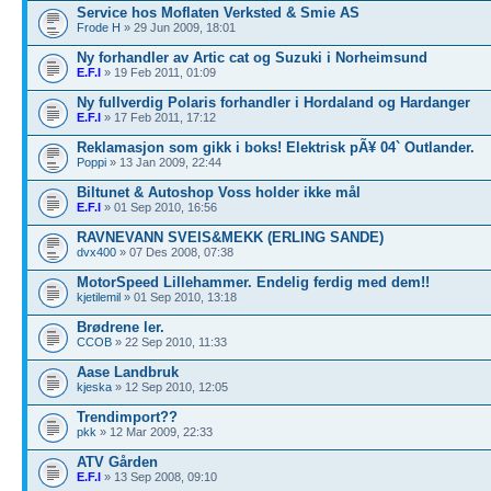
Service hos Moflaten Verksted & Smie AS
Frode H
» 29 Jun 2009, 18:01
Ny forhandler av Artic cat og Suzuki i Norheimsund
E.F.I
» 19 Feb 2011, 01:09
Ny fullverdig Polaris forhandler i Hordaland og Hardanger
E.F.I
» 17 Feb 2011, 17:12
Reklamasjon som gikk i boks! Elektrisk pÃ¥ 04` Outlander.
Poppi
» 13 Jan 2009, 22:44
Biltunet & Autoshop Voss holder ikke mål
E.F.I
» 01 Sep 2010, 16:56
RAVNEVANN SVEIS&MEKK (ERLING SANDE)
dvx400
» 07 Des 2008, 07:38
MotorSpeed Lillehammer. Endelig ferdig med dem!!
kjetilemil
» 01 Sep 2010, 13:18
Brødrene ler.
CCOB
» 22 Sep 2010, 11:33
Aase Landbruk
kjeska
» 12 Sep 2010, 12:05
Trendimport??
pkk
» 12 Mar 2009, 22:33
ATV Gården
E.F.I
» 13 Sep 2008, 09:10