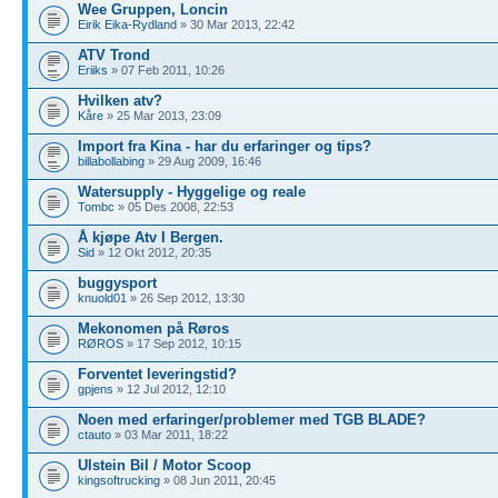
Wee Gruppen, Loncin
Eirik Eika-Rydland
» 30 Mar 2013, 22:42
ATV Trond
Eriiks
» 07 Feb 2011, 10:26
Hvilken atv?
Kåre
» 25 Mar 2013, 23:09
Import fra Kina - har du erfaringer og tips?
billabollabing
» 29 Aug 2009, 16:46
Watersupply - Hyggelige og reale
Tombc
» 05 Des 2008, 22:53
Å kjøpe Atv I Bergen.
Sid
» 12 Okt 2012, 20:35
buggysport
knuold01
» 26 Sep 2012, 13:30
Mekonomen på Røros
RØROS
» 17 Sep 2012, 10:15
Forventet leveringstid?
gpjens
» 12 Jul 2012, 12:10
Noen med erfaringer/problemer med TGB BLADE?
ctauto
» 03 Mar 2011, 18:22
Ulstein Bil / Motor Scoop
kingsoftrucking
» 08 Jun 2011, 20:45