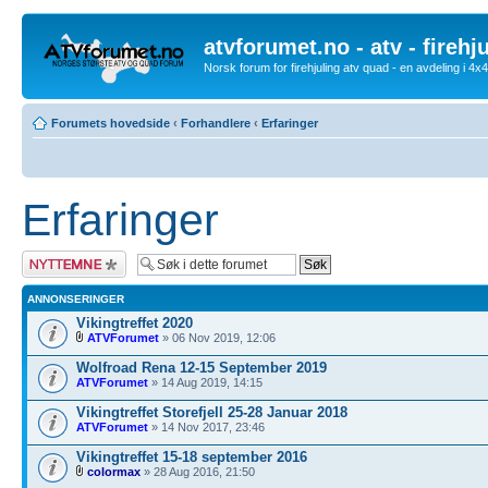
atvforumet.no - atv - firehj
Norsk forum for firehjuling atv quad - en avdeling i 4
Forumets hovedside
‹
Forhandlere
‹
Erfaringer
Erfaringer
Legg inn et nytt
emne
ANNONSERINGER
Vikingtreffet 2020
ATVForumet
» 06 Nov 2019, 12:06
Wolfroad Rena 12-15 September 2019
ATVForumet
» 14 Aug 2019, 14:15
Vikingtreffet Storefjell 25-28 Januar 2018
ATVForumet
» 14 Nov 2017, 23:46
Vikingtreffet 15-18 september 2016
colormax
» 28 Aug 2016, 21:50