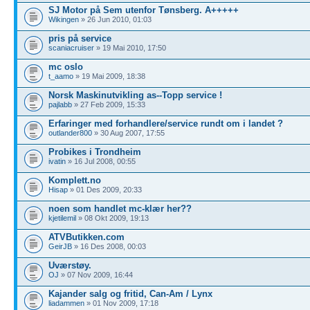
SJ Motor på Sem utenfor Tønsberg. A+++++
Wikingen
» 26 Jun 2010, 01:03
pris på service
scaniacruiser
» 19 Mai 2010, 17:50
mc oslo
t_aamo
» 19 Mai 2009, 18:38
Norsk Maskinutvikling as--Topp service !
pajlabb
» 27 Feb 2009, 15:33
Erfaringer med forhandlere/service rundt om i landet ?
outlander800
» 30 Aug 2007, 17:55
Probikes i Trondheim
ivatin
» 16 Jul 2008, 00:55
Komplett.no
Hisap
» 01 Des 2009, 20:33
noen som handlet mc-klær her??
kjetilemil
» 08 Okt 2009, 19:13
ATVButikken.com
GeirJB
» 16 Des 2008, 00:03
Uværstøy.
OJ
» 07 Nov 2009, 16:44
Kajander salg og fritid, Can-Am / Lynx
liadammen
» 01 Nov 2009, 17:18