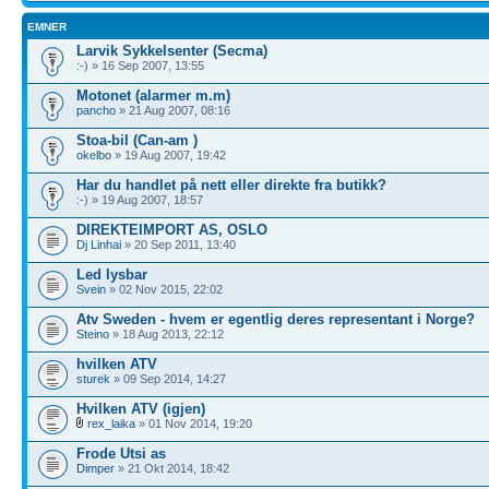
EMNER
Larvik Sykkelsenter (Secma)
:-) » 16 Sep 2007, 13:55
Motonet (alarmer m.m)
pancho
» 21 Aug 2007, 08:16
Stoa-bil (Can-am )
okelbo
» 19 Aug 2007, 19:42
Har du handlet på nett eller direkte fra butikk?
:-) » 19 Aug 2007, 18:57
DIREKTEIMPORT AS, OSLO
Dj Linhai
» 20 Sep 2011, 13:40
Led lysbar
Svein
» 02 Nov 2015, 22:02
Atv Sweden - hvem er egentlig deres representant i Norge?
Steino
» 18 Aug 2013, 22:12
hvilken ATV
sturek
» 09 Sep 2014, 14:27
Hvilken ATV (igjen)
rex_laika
» 01 Nov 2014, 19:20
Frode Utsi as
Dimper
» 21 Okt 2014, 18:42