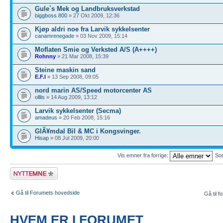
Gule`s Mek og Landbruksverkstad
biggboss 800
» 27 Okt 2009, 12:36
Kjøp aldri noe fra Larvik sykkelsenter
canamrenegade
» 03 Nov 2009, 15:14
Moflaten Smie og Verksted A/S (A++++)
Rohnny
» 21 Mar 2008, 15:39
Steine maskin sand
E.F.I
» 13 Sep 2008, 09:05
nord marin AS/Speed motorcenter AS
olllis
» 14 Aug 2009, 13:12
Larvik sykkelsenter (Secma)
amadeus
» 20 Feb 2008, 15:16
GlÃ¥mdal Bil & MC i Kongsvinger.
Hisap
» 08 Jul 2009, 20:00
Vis emner fra forrige:
Sor
Legg inn et nytt
emne
Gå til Forumets hovedside
Gå til f
HVEM ER I FORUMET