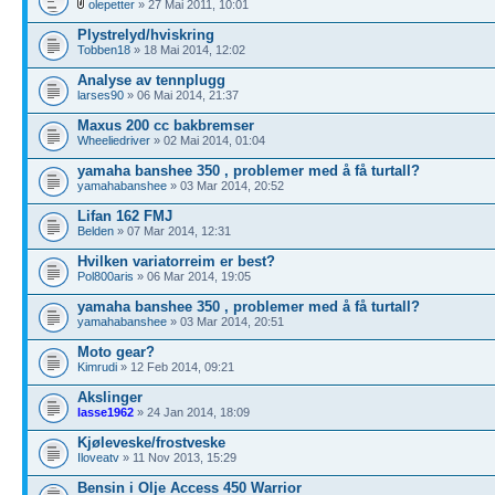
olepetter
» 27 Mai 2011, 10:01
Plystrelyd/hviskring
Tobben18
» 18 Mai 2014, 12:02
Analyse av tennplugg
larses90
» 06 Mai 2014, 21:37
Maxus 200 cc bakbremser
Wheeliedriver
» 02 Mai 2014, 01:04
yamaha banshee 350 , problemer med å få turtall?
yamahabanshee
» 03 Mar 2014, 20:52
Lifan 162 FMJ
Belden
» 07 Mar 2014, 12:31
Hvilken variatorreim er best?
Pol800aris
» 06 Mar 2014, 19:05
yamaha banshee 350 , problemer med å få turtall?
yamahabanshee
» 03 Mar 2014, 20:51
Moto gear?
Kimrudi
» 12 Feb 2014, 09:21
Akslinger
lasse1962
» 24 Jan 2014, 18:09
Kjøleveske/frostveske
Iloveatv
» 11 Nov 2013, 15:29
Bensin i Olje Access 450 Warrior