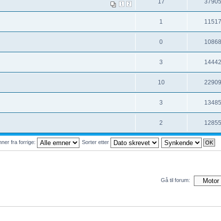
17
3790
1
2
1
1151
0
1086
3
1444
10
2290
3
1348
2
1285
ner fra forrige:
Sorter etter
Gå til forum: