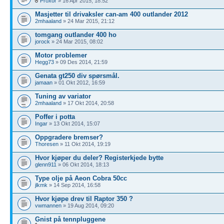
Proxor
» 16 Apr 2015, 18:52
Masjetter til drivaksler can-am 400 outlander 2012
2mhaaland
» 24 Mar 2015, 21:12
tomgang outlander 400 ho
jorock
» 24 Mar 2015, 08:02
Motor problemer
Hegg73
» 09 Des 2014, 21:59
Genata gt250 div spørsmål.
jamaan
» 01 Okt 2012, 16:59
Tuning av variator
2mhaaland
» 17 Okt 2014, 20:58
Poffer i potta
Ingar
» 13 Okt 2014, 15:07
Oppgradere bremser?
Thoresen
» 11 Okt 2014, 19:19
Hvor kjøper du deler? Registerkjede bytte
glenn911
» 06 Okt 2014, 18:13
Type olje på Aeon Cobra 50cc
jlkmk
» 14 Sep 2014, 16:58
Hvor kjøpe drev til Raptor 350 ?
vwmannen
» 19 Aug 2014, 09:20
Gnist på tennpluggene