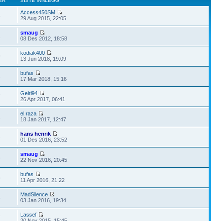
ER
SISTE INNLEGG
Access450SM
5
29 Aug 2015, 22:05
smaug
2
08 Des 2012, 18:58
kodiak400
9
13 Jun 2018, 19:09
bufas
3
17 Mar 2018, 15:16
Geiri94
7
26 Apr 2017, 06:41
el.raza
2
18 Jan 2017, 12:47
hans henrik
3
01 Des 2016, 23:52
smaug
8
22 Nov 2016, 20:45
bufas
5
11 Apr 2016, 21:22
MadSilence
5
03 Jan 2016, 19:34
Lassef
7
20 Nov 2015, 15:45