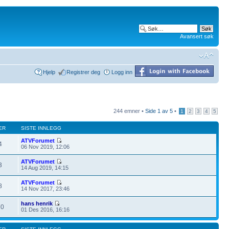
Avansert søk
Hjelp
Registrer deg
Logg inn
244 emner •
Side
1
av
5
•
1
2
3
4
5
ER
SISTE INNLEGG
ATVForumet
4
06 Nov 2019, 12:06
ATVForumet
3
14 Aug 2019, 14:15
ATVForumet
8
14 Nov 2017, 23:46
hans henrik
70
01 Des 2016, 16:16