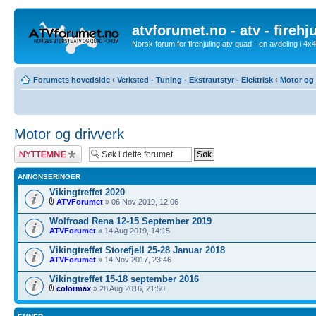
atvforumet.no - atv - firehj
Norsk forum for firehjuling atv quad - en avdeling i 4
Forumets hovedside
‹
Verksted - Tuning - Ekstrautstyr - Elektrisk
‹
Motor og 
Motor og drivverk
Legg inn et nytt
emne
ANNONSERINGER
Vikingtreffet 2020
ATVForumet
» 06 Nov 2019, 12:06
Wolfroad Rena 12-15 September 2019
ATVForumet
» 14 Aug 2019, 14:15
Vikingtreffet Storefjell 25-28 Januar 2018
ATVForumet
» 14 Nov 2017, 23:46
Vikingtreffet 15-18 september 2016
colormax
» 28 Aug 2016, 21:50