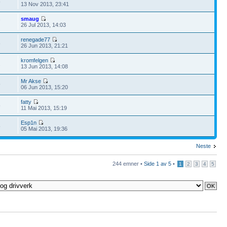
5
13 Nov 2013, 23:41
smaug
7
26 Jul 2013, 14:03
renegade77
8
26 Jun 2013, 21:21
kromfelgen
2
13 Jun 2013, 14:08
Mr Akse
9
06 Jun 2013, 15:20
fatty
5
11 Mai 2013, 15:19
Esp1n
5
05 Mai 2013, 19:36
Neste
244 emner •
Side
1
av
5
•
1
2
3
4
5