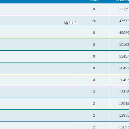
SVAR
VISNING
0
1137
20
4757
1
2
0
4908
0
1016
0
1141
0
1049
0
1040
3
1341
2
1204
2
1285
2
1209