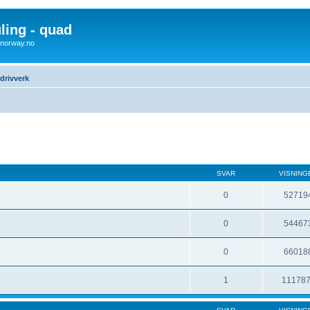
uling - quad
x4norway.no
drivverk
SVAR
VISNING
0
52719
0
54467
0
66018
1
11178