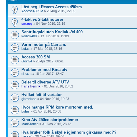
EMNER
Låst seg i Revers Access 450sm
Access450SM
» 29 Aug 2015, 22:05
4-takt vs 2-taktmotorer
smaug
» 04 Nov 2010, 21:19
Sentrifugalclutch Kodiak -94 400
kodiak400
» 13 Jun 2018, 19:09
Varm motor på Can am.
bufas
» 17 Mar 2018, 15:16
Access 300 SM
Geiri94
» 26 Apr 2017, 06:41
Problemer med Kina atv
el.raza
» 18 Jan 2017, 12:47
Deler til diverse ATV UTV
hans henrik
» 01 Des 2016, 23:52
Hvilket fett til variator
glamsland
» 04 Nov 2016, 19:23
Hvor mange RPM køre mortoren med.
bufas
» 01 Apr 2016, 20:58
Kina Atv 250cc startproblemer
MadSilence
» 31 Des 2015, 23:48
Hva bruker folk å skylle igjennom girkassa med??
Lassef
» 20 Nov 2015, 09:06