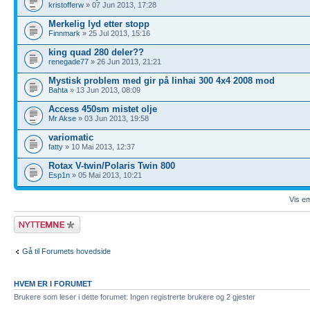
kristofferw
» 07 Jun 2013, 17:28
Merkelig lyd etter stopp
Finnmark
» 25 Jul 2013, 15:16
king quad 280 deler??
renegade77
» 26 Jun 2013, 21:21
Mystisk problem med gir på linhai 300 4x4 2008 mod
Bahta
» 13 Jun 2013, 08:09
Access 450sm mistet olje
Mr Akse
» 03 Jun 2013, 19:58
variomatic
fatty
» 10 Mai 2013, 12:37
Rotax V-twin/Polaris Twin 800
Esp1n
» 05 Mai 2013, 10:21
Vis em
Legg inn et nytt
emne
Gå til Forumets hovedside
HVEM ER I FORUMET
Brukere som leser i dette forumet: Ingen registrerte brukere og 2 gjester