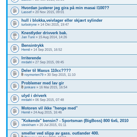
Hvordan justerer jeg gira på min masai l100??
Lassef
» 20 Nov 2015, 09:01
hull i blokka,veivlager eller skjært sylinder
turbotryne
» 14 Okt 2015, 19:47
Knestlyder drivverk bak.
Jan Ture
» 15 Aug 2014, 14:26
Bensintrykk
Hemil
» 14 Sep 2015, 16:52
Irriterende
mrdahl
» 27 Sep 2015, 09:45
Deler til Maxus 110cc????
roymorten79
» 30 Sep 2015, 11:10
Problemer med lav gir
jonkare
» 16 Mai 2015, 16:54
ulyd i driverk
mrdahl
» 06 Sep 2015, 07:48
Motoren vil ikke "henge med"
Hemil
» 24 Aug 2015, 16:46
"Kokende" bensin? - Sportsman (BigBoss) 800 6x6, 2010
sleskham
» 20 Jul 2015, 01:11
smeller ved slipp av gass. outlander 400.