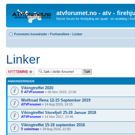
atvforumet.no - atv - firehj
Norsk forum for firehjuling atv quad - en avdeling i 4
Forumets hovedside
‹
Forhandlere
‹
Linker
Linker
Legg inn et nytt
emne
ANNONSERINGER
Vikingtreffet 2020
ATVForumet
» 06 Nov 2019, 12:06
Wolfroad Rena 12-15 September 2019
ATVForumet
» 14 Aug 2019, 14:15
Vikingtreffet Storefjell 25-28 Januar 2018
ATVForumet
» 14 Nov 2017, 23:46
Vikingtreffet 15-18 september 2016
colormax
» 28 Aug 2016, 21:50