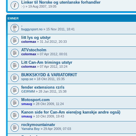
Linker til Norske og utenlanske forhandler
:-) » 19 Aug 2007, 19:05
EMNER
.
buggysport.no
» 15 Nov 2011, 18:41
litt lys og utstyr
colormax
» 31 Jul 2012, 20:33
ATVstocholm
colormax
» 07 Apr 2012, 00:01
Litt Can-Am trimings utstyr
colormax
» 07 Apr 2012, 10:24
BUKKSKYDD & VARIATORKIT
spop.se
» 18 Okt 2011, 15:35
fender extensions rzr/s
GEIRMM
» 28 Jan 2011, 15:38
Motosport.com
smaug
» 28 Okt 2009, 11:24
Kanon side for Can-Am eiere(og kanskje andre også)
smaug
» 10 Okt 2009, 19:43
rockymountainatv
Yamaha Boy
» 29 Apr 2009, 07:03