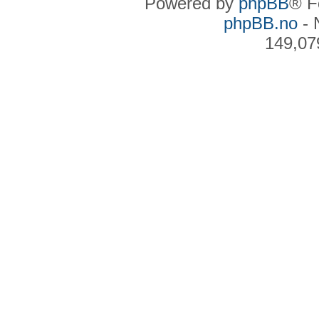
Powered by
phpBB
® F
phpBB.no
- 
149,07