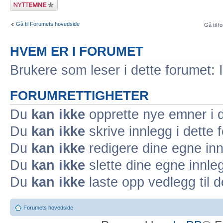
Legg inn et nytt
emne
Gå til Forumets hovedside
Gå til f
HVEM ER I FORUMET
Brukere som leser i dette forumet: 
FORUMRETTIGHETER
Du
kan ikke
opprette nye emner i d
Du
kan ikke
skrive innlegg i dette 
Du
kan ikke
redigere dine egne inn
Du
kan ikke
slette dine egne innleg
Du
kan ikke
laste opp vedlegg til d
Forumets hovedside