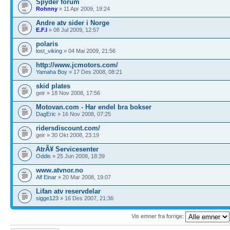
Spyder forum
Rohnny
» 11 Apr 2009, 19:24
Andre atv sider i Norge
E.F.I
» 08 Jul 2009, 12:57
polaris
lost_viking
» 04 Mai 2009, 21:56
http://www.jcmotors.com/
Yamaha Boy
» 17 Des 2008, 08:21
skid plates
geir » 18 Nov 2008, 17:56
Motovan.com - Har endel bra bokser
DagEric
» 16 Nov 2008, 07:25
ridersdiscount.com/
geir » 30 Okt 2008, 23:19
AtrÃ¥ Servicesenter
Oddis
» 25 Jun 2008, 18:39
www.atvnor.no
Alf Einar
» 20 Mar 2008, 19:07
Lifan atv reservdelar
sigge123
» 16 Des 2007, 21:36
Vis emner fra forrige: