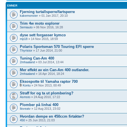
EMNER
Fjerning turtallsperre/fartsperre
kakemonster
» 01 Jan 2017, 20:10
Trim 4w moto explorer
Semiauto
» 06 Nov 2016, 16:28
dyse sett forgasser kymco
mp18
» 14 Nov 2015, 18:59
Polaris Sportsman 570 Touring EFI sperre
Thyristor
» 17 Jun 2014, 21:00
Tuning Can-Am 400
2mhaaland
» 03 Jul 2014, 13:44
Mer effekt av ein Can-Am 400 outlander.
2mhaaland
» 16 Apr 2014, 18:24
Eksospotte til Yamaha raptor 700
Kontu
» 24 Nov 2013, 00:49
Straff for og ta ut plombering?
Asmsto
» 24 Aug 2010, 17:22
Plomber på linhai 400
Iloveatv
» 12 Aug 2013, 23:02
Hvordan dempe en 450ccm firtakter?
450
» 25 Jun 2013, 21:03