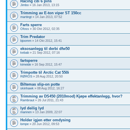
Racing cdi 6 pins
Jimbo
» 16 Jan 2013, 13:15
Trimming av E-ton viper ST 150cc
martingt
» 14 Jan 2013, 07:52
Farts sperre
Ofoss
» 30 Okt 2012, 02:35
Trim Predator
bjoomm
» 14 Okt 2012, 15:41
eksosanlegg til derbi dfw50
kebab
» 21 Sep 2012, 07:16
fartsperre
kimeide
» 16 Sep 2012, 15:47
Trimpotte til Arctic Cat 550i
RØROS
» 28 Aug 2012, 20:50
Biltemas slip-on potte
skinhawk
» 08 Aug 2012, 16:27
Trimming av DS450 (2010mod) Kjøpe effektanlegg, hvor?
Rambraut
» 26 Jul 2011, 21:43
lyd deilig lyd
mannen
» 13 Jan 2009, 22:07
Holder igjen etter omdysing
lompe
» 20 Jun 2012, 09:53