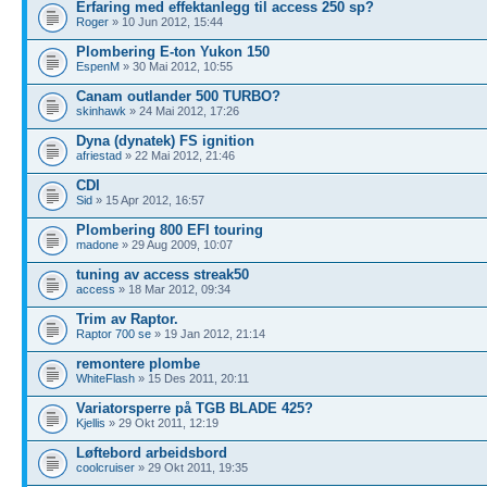
Erfaring med effektanlegg til access 250 sp?
Roger
» 10 Jun 2012, 15:44
Plombering E-ton Yukon 150
EspenM
» 30 Mai 2012, 10:55
Canam outlander 500 TURBO?
skinhawk
» 24 Mai 2012, 17:26
Dyna (dynatek) FS ignition
afriestad
» 22 Mai 2012, 21:46
CDI
Sid
» 15 Apr 2012, 16:57
Plombering 800 EFI touring
madone
» 29 Aug 2009, 10:07
tuning av access streak50
access
» 18 Mar 2012, 09:34
Trim av Raptor.
Raptor 700 se
» 19 Jan 2012, 21:14
remontere plombe
WhiteFlash
» 15 Des 2011, 20:11
Variatorsperre på TGB BLADE 425?
Kjellis
» 29 Okt 2011, 12:19
Løftebord arbeidsbord
coolcruiser
» 29 Okt 2011, 19:35