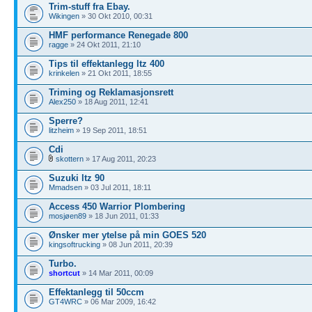
Trim-stuff fra Ebay.
Wikingen
» 30 Okt 2010, 00:31
HMF performance Renegade 800
ragge
» 24 Okt 2011, 21:10
Tips til effektanlegg ltz 400
krinkelen
» 21 Okt 2011, 18:55
Triming og Reklamasjonsrett
Alex250
» 18 Aug 2011, 12:41
Sperre?
litzheim
» 19 Sep 2011, 18:51
Cdi
skottern
» 17 Aug 2011, 20:23
Suzuki ltz 90
Mmadsen
» 03 Jul 2011, 18:11
Access 450 Warrior Plombering
mosjøen89
» 18 Jun 2011, 01:33
Ønsker mer ytelse på min GOES 520
kingsoftrucking
» 08 Jun 2011, 20:39
Turbo.
shortcut
» 14 Mar 2011, 00:09
Effektanlegg til 50ccm
GT4WRC
» 06 Mar 2009, 16:42