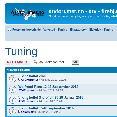
atvforumet.no - atv - firehj
Norsk forum for firehjuling atv quad - en avdeling i 4
Forumets hovedside
‹
Verksted - Tuning - Ekstrautstyr - Elektrisk
‹
Tuning
Tuning
Legg inn et nytt
emne
ANNONSERINGER
Vikingtreffet 2020
ATVForumet
» 06 Nov 2019, 12:06
Wolfroad Rena 12-15 September 2019
ATVForumet
» 14 Aug 2019, 14:15
Vikingtreffet Storefjell 25-28 Januar 2018
ATVForumet
» 14 Nov 2017, 23:46
Vikingtreffet 15-18 september 2016
colormax
» 28 Aug 2016, 21:50