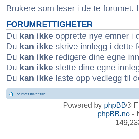
Brukere som leser i dette forumet: 
FORUMRETTIGHETER
Du
kan ikke
opprette nye emner i d
Du
kan ikke
skrive innlegg i dette 
Du
kan ikke
redigere dine egne inn
Du
kan ikke
slette dine egne innleg
Du
kan ikke
laste opp vedlegg til d
Forumets hovedside
Powered by
phpBB
® F
phpBB.no
- 
149,23