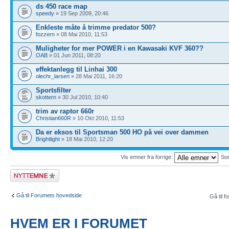
ds 450 race map
speedy
» 19 Sep 2009, 20:46
Enkleste måte å trimme predator 500?
fozzern
» 08 Mai 2010, 11:53
Muligheter for mer POWER i en Kawasaki KVF 360??
OAB
» 01 Jun 2011, 08:20
effektanlegg til Linhai 300
olechr_larsen
» 28 Mai 2011, 16:20
Sportsfilter
skottern
» 30 Jul 2010, 10:40
trim av raptor 660r
Christian660R
» 10 Okt 2010, 11:53
Da er eksos til Sportsman 500 HO på vei over dammen
Brightlight
» 18 Mai 2010, 12:20
Vis emner fra forrige:
Sor
Legg inn et nytt
emne
Gå til Forumets hovedside
Gå til f
HVEM ER I FORUMET