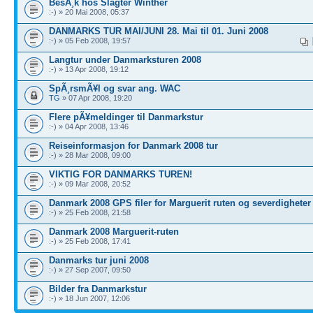
BesÃ¸k hos Slagter Winther
:-) » 20 Mai 2008, 05:37
DANMARKS TUR MAI/JUNI 28. Mai til 01. Juni 2008
:-) » 05 Feb 2008, 19:57
Langtur under Danmarksturen 2008
:-) » 13 Apr 2008, 19:12
SpÃ¸rsmÃ¥l og svar ang. WAC
TG
» 07 Apr 2008, 19:20
Flere pÃ¥meldinger til Danmarkstur
:-) » 04 Apr 2008, 13:46
Reiseinformasjon for Danmark 2008 tur
:-) » 28 Mar 2008, 09:00
VIKTIG FOR DANMARKS TUREN!
:-) » 09 Mar 2008, 20:52
Danmark 2008 GPS filer for Marguerit ruten og severdigheter
:-) » 25 Feb 2008, 21:58
Danmark 2008 Marguerit-ruten
:-) » 25 Feb 2008, 17:41
Danmarks tur juni 2008
:-) » 27 Sep 2007, 09:50
Bilder fra Danmarkstur
:-) » 18 Jun 2007, 12:06