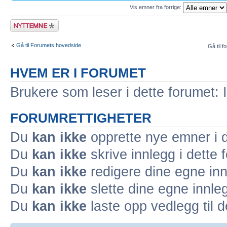
Vis emner fra forrige:
Legg inn et nytt
emne
Gå til Forumets hovedside
Gå til f
HVEM ER I FORUMET
Brukere som leser i dette forumet: 
FORUMRETTIGHETER
Du
kan ikke
opprette nye emner i d
Du
kan ikke
skrive innlegg i dette 
Du
kan ikke
redigere dine egne inn
Du
kan ikke
slette dine egne innleg
Du
kan ikke
laste opp vedlegg til d