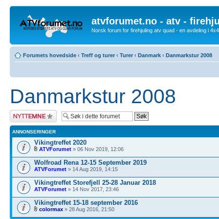
atvforumet.no - atv - firehj
Norsk forum for firehjuling atv quad - en avdeling i 4
Forumets hovedside
‹
Treff og turer
‹
Turer
‹
Danmark
‹
Danmarkstur 2008
Danmarkstur 2008
Legg inn et nytt
emne
ANNONSERINGER
Vikingtreffet 2020
ATVForumet
» 06 Nov 2019, 12:06
Wolfroad Rena 12-15 September 2019
ATVForumet
» 14 Aug 2019, 14:15
Vikingtreffet Storefjell 25-28 Januar 2018
ATVForumet
» 14 Nov 2017, 23:46
Vikingtreffet 15-18 september 2016
colormax
» 28 Aug 2016, 21:50