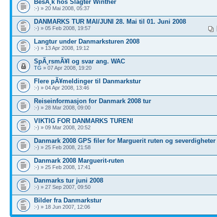
BesÃ¸k hos Slagter Winther
:-) » 20 Mai 2008, 05:37
DANMARKS TUR MAI/JUNI 28. Mai til 01. Juni 2008
:-) » 05 Feb 2008, 19:57
Langtur under Danmarksturen 2008
:-) » 13 Apr 2008, 19:12
SpÃ¸rsmÃ¥l og svar ang. WAC
TG
» 07 Apr 2008, 19:20
Flere pÃ¥meldinger til Danmarkstur
:-) » 04 Apr 2008, 13:46
Reiseinformasjon for Danmark 2008 tur
:-) » 28 Mar 2008, 09:00
VIKTIG FOR DANMARKS TUREN!
:-) » 09 Mar 2008, 20:52
Danmark 2008 GPS filer for Marguerit ruten og severdigheter
:-) » 25 Feb 2008, 21:58
Danmark 2008 Marguerit-ruten
:-) » 25 Feb 2008, 17:41
Danmarks tur juni 2008
:-) » 27 Sep 2007, 09:50
Bilder fra Danmarkstur
:-) » 18 Jun 2007, 12:06