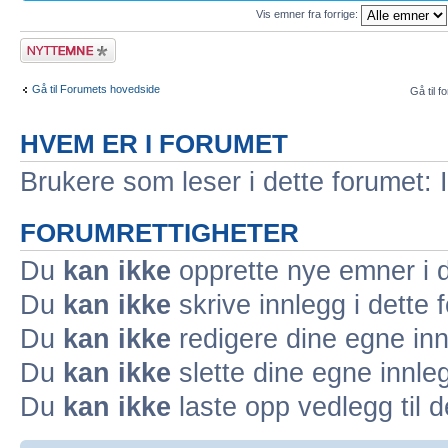
Vis emner fra forrige:
Legg inn et nytt
emne
Gå til Forumets hovedside
Gå til f
HVEM ER I FORUMET
Brukere som leser i dette forumet: 
FORUMRETTIGHETER
Du
kan ikke
opprette nye emner i d
Du
kan ikke
skrive innlegg i dette 
Du
kan ikke
redigere dine egne inn
Du
kan ikke
slette dine egne innleg
Du
kan ikke
laste opp vedlegg til d