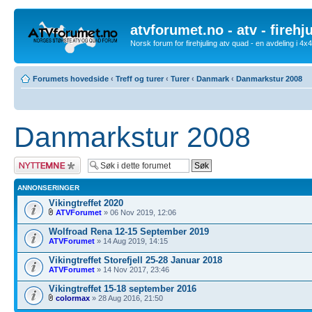
atvforumet.no - atv - firehj
Norsk forum for firehjuling atv quad - en avdeling i 4
Forumets hovedside
‹
Treff og turer
‹
Turer
‹
Danmark
‹
Danmarkstur 2008
Danmarkstur 2008
Legg inn et nytt
emne
ANNONSERINGER
Vikingtreffet 2020
ATVForumet
» 06 Nov 2019, 12:06
Wolfroad Rena 12-15 September 2019
ATVForumet
» 14 Aug 2019, 14:15
Vikingtreffet Storefjell 25-28 Januar 2018
ATVForumet
» 14 Nov 2017, 23:46
Vikingtreffet 15-18 september 2016
colormax
» 28 Aug 2016, 21:50